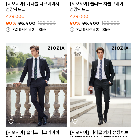
[지오지아] 미라클 다크베이지
[지오지아] 솔리드 차콜그레이
정장세트
정장세트
(ABE2SB1204_ABE2SP1204_DBE)
(ABE2SB1202_ABE2SP1202_CG
428,000
428,000
80%
86,400
108,000
80%
86,400
108,000
7일 9시간 52분 35초
7일 9시간 52분 35초
[지오지아] 솔리드 다크네이비
[지오지아] 미라클 카키 정장세트