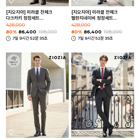
[지오지아] 미라클 잔체크
[지오지아] 미라클 잔체크
다크카키 정장세트
멜란지네이비 정장세트
(ABE2SB1206_ABE2SP1206_DKH)
(ABE2SB1205_ABE2SP1205_M
428,000
428,000
80%
86,400
108,000
80%
86,400
108,000
7일 9시간 52분 35초
7일 9시간 52분 35초