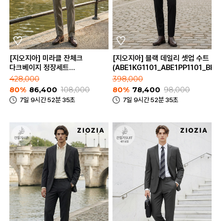
[지오지아] 미라클 잔체크
[지오지아] 블랙 데일리 셋업 수트
다크베이지 정장세트
(ABE1KG1101_ABE1PP1101_BK)
(ABE2SB1206_ABE2SP1206_DBE)
428,000
398,000
80%
86,400
108,000
80%
78,400
98,000
7일 9시간 52분 35초
7일 9시간 52분 35초