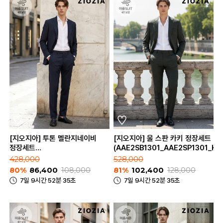
[지오지아] 투톤 멜란지네이비
[지오지아] 울 스판 카키 정장세트
정장세트
(AAE2SB1301_AAE2SP1301_KH
(ABE2SB1203_ABE2SP1203_MNV)
428,000
528,000
80%
86,400
108,000
81%
102,400
128,000
7일 9시간 52분 35초
7일 9시간 52분 35초