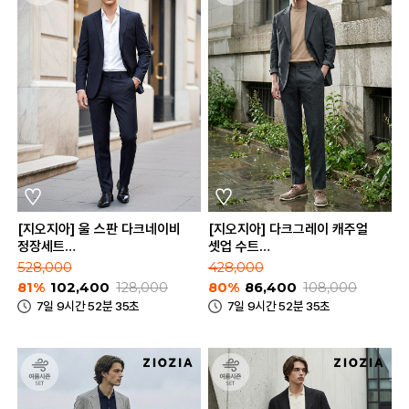
[지오지아] 울 스판 다크네이비
[지오지아] 다크그레이 캐주얼
정장세트
셋업 수트
(AAE2SB1301_AAE2SP1301_DNV)
(AAE2KG1604_AAE2PP1604_D
528,000
428,000
81%
102,400
128,000
80%
86,400
108,000
7일 9시간 52분 35초
7일 9시간 52분 35초