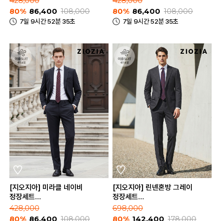
428,000
428,000
80%
86,400
108,000
80%
86,400
108,000
7일 9시간 52분 35초
7일 9시간 52분 35초
[지오지아] 미라클 네이비
[지오지아] 린넨혼방 그레이
정장세트
정장세트
(ABE2SB1201_ABE2SP1201_NV)
(AAE2SB1503_AAE2SP1503_GR
428,000
698,000
80%
86,400
108,000
80%
142,400
178,000