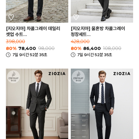
[지오지아] 차콜그레이 데일리
[지오지아] 울혼방 차콜그레이
셋업 수트
정장세트
(ABE1KG1101_ABE1PP1101_CGR)
(ABE1SB1202_ABE1SP1202_CG
398,000
428,000
80%
78,400
98,000
80%
86,400
108,000
7일 9시간 52분 35초
7일 9시간 52분 35초