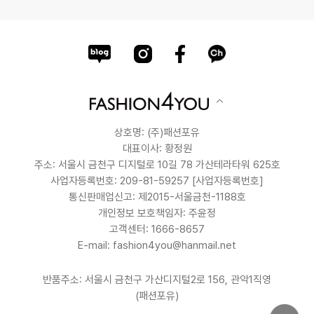
상호명: (주)패션포유
대표이사: 황정원
주소: 서울시 금천구 디지털로 10길 78 가산테라타워 625호
사업자등록번호: 209-81-59257
[사업자등록번호]
통신판매업신고: 제2015-서울금천-1188호
개인정보 보호책임자: 주윤정
고객센터: 1666-8657
E-mail: fashion4you@hanmail.net
반품주소: 서울시 금천구 가산디지털2로 156, 관악1직영
(패션포유)