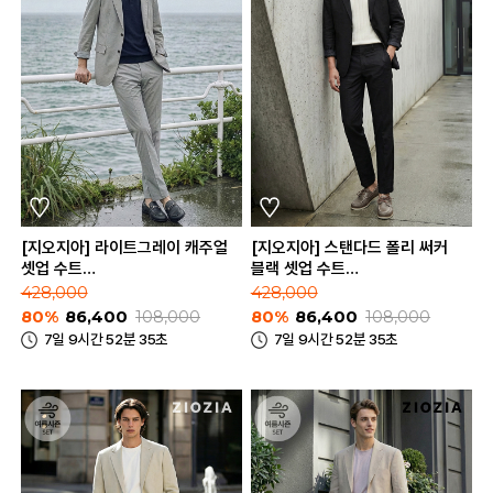
[지오지아] 라이트그레이 캐주얼
[지오지아] 스탠다드 폴리 써커
셋업 수트
블랙 셋업 수트
(AAE2KG1604_AAE2PP1604_LGR)
(AAE2KG1603_AAE2PP1603_BK
428,000
428,000
80%
86,400
108,000
80%
86,400
108,000
7일 9시간 52분 35초
7일 9시간 52분 35초