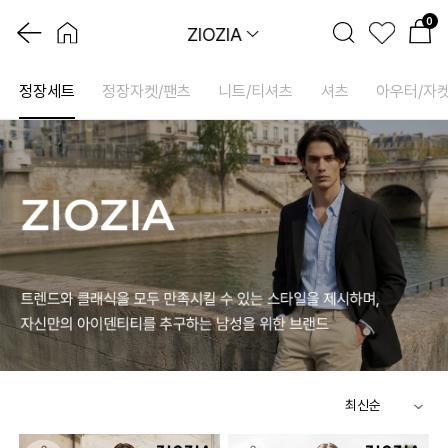
0
ZIOZIA
정장세트
정장자켓/팬츠
니트/티셔츠
셔츠
아우터/자