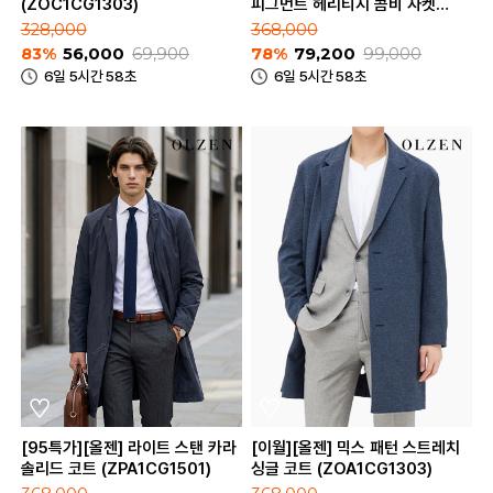
(ZOC1CG1303)
피그먼트 헤리티지 콤비 자켓
(ZOD1KG1342)
328,000
368,000
83%
56,000
69,900
78%
79,200
99,000
6일 5시간 58초
6일 5시간 58초
[95특가][올젠] 라이트 스탠 카라
[이월][올젠] 믹스 패턴 스트레치
솔리드 코트 (ZPA1CG1501)
싱글 코트 (ZOA1CG1303)