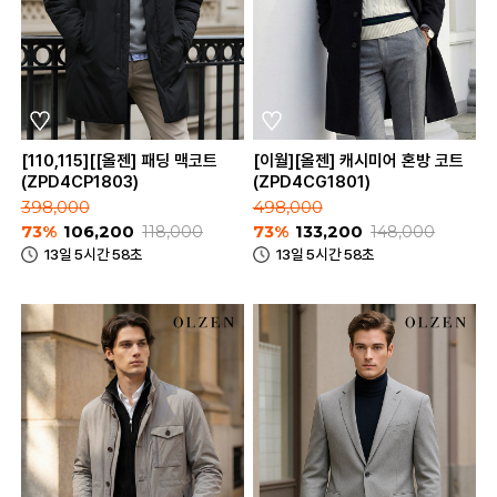
[110,115][[올젠] 패딩 맥코트
[이월][올젠] 캐시미어 혼방 코트
(ZPD4CP1803)
(ZPD4CG1801)
398,000
498,000
73%
106,200
118,000
73%
133,200
148,000
13일 5시간 58초
13일 5시간 58초