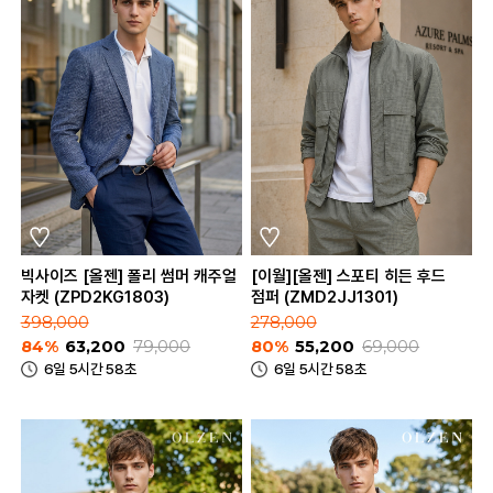
빅사이즈 [올젠] 폴리 썸머 캐주얼
[이월][올젠] 스포티 히든 후드
자켓 (ZPD2KG1803)
점퍼 (ZMD2JJ1301)
398,000
278,000
84%
63,200
79,000
80%
55,200
69,000
6일 5시간 58초
6일 5시간 58초