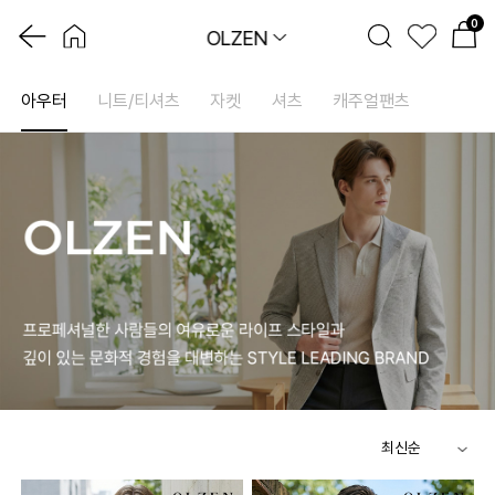
0
OLZEN
아우터
니트/티셔츠
자켓
셔츠
캐주얼팬츠