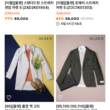
[이월][올젠] 스탠다드핏 스트레치
[이월][올젠] 포웨이 스트레치
셋업 자켓 S (ZAD2KG1904)
자켓 S (ZOC1KG1303)
298,000
328,000
77%
69,000
83%
56,000
69,900
6일 5시간 58초
[95][올젠] 홑겹 맥 코트
[95,100,105,110][올젠]