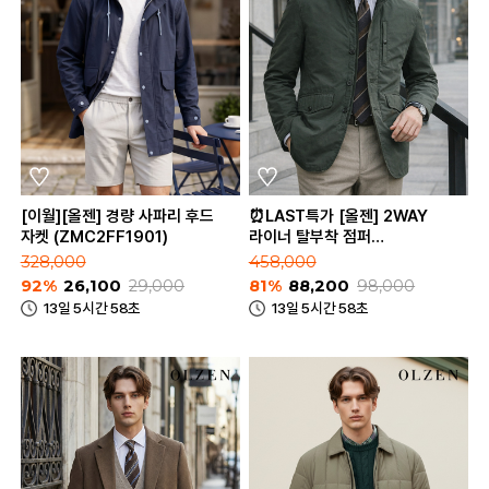
[이월][올젠] 경량 사파리 후드
⏰LAST특가 [올젠] 2WAY
자켓 (ZMC2FF1901)
라이너 탈부착 점퍼
(ZOD4FP1301)
328,000
458,000
92%
26,100
29,000
81%
88,200
98,000
13일 5시간 58초
13일 5시간 58초