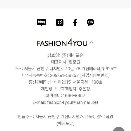
상호명: (주)패션포유
대표이사: 황정원
주소: 서울시 금천구 디지털로 10길 78 가산테라타워 625호
사업자등록번호: 209-81-59257
[사업자등록번호]
통신판매업신고: 제2015-서울금천-1188호
개인정보 보호책임자: 주윤정
고객센터: 1666-8657
E-mail: fashion4you@hanmail.net
반품주소: 서울시 금천구 가산디지털2로 156, 관악1직영
(패션포유)