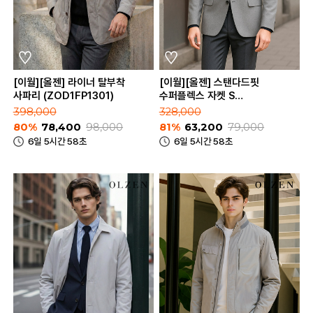
[이월][올젠] 라이너 탈부착
[이월][올젠] 스탠다드핏
사파리 (ZOD1FP1301)
수퍼플렉스 자켓 S
(ZOD1KG1311)
398,000
328,000
80%
78,400
98,000
81%
63,200
79,000
6일 5시간 58초
6일 5시간 58초