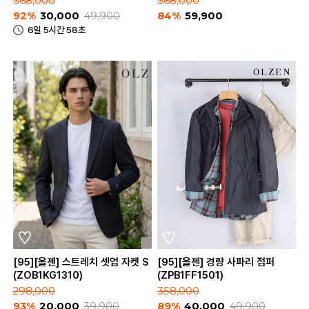
368,000
368,000
92%
30,000
49,900
84%
59,900
6일 5시간 58초
[95][올젠] 스트레치 셋업 자켓 S
[95][올젠] 경량 사파리 점퍼
(ZOB1KG1310)
(ZPB1FF1501)
298,000
358,000
93%
20,000
39,900
89%
40,000
49,900