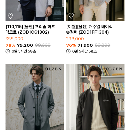
[110,115][올젠] 프리즘 하프
[이월][올젠] 캐주얼 베이직
맥코트 (ZOD1CG1302)
숏점퍼 (ZOD1FF1304)
358,000
298,000
78%
79,200
99,000
76%
71,900
89,800
6일 5시간 58초
6일 5시간 58초