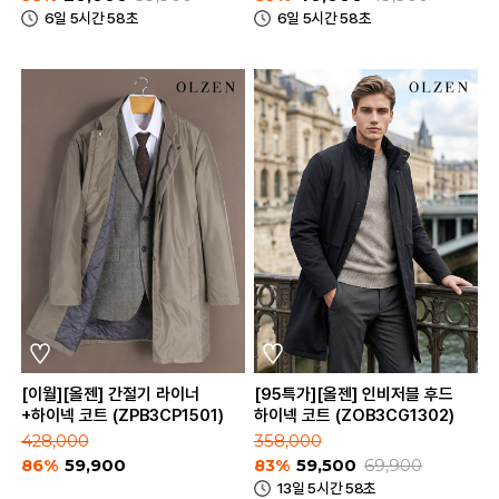
6일 5시간 58초
6일 5시간 58초
[이월][올젠] 간절기 라이너
[95특가][올젠] 인비저블 후드
+하이넥 코트 (ZPB3CP1501)
하이넥 코트 (ZOB3CG1302)
428,000
358,000
86%
59,900
83%
59,500
69,900
13일 5시간 58초