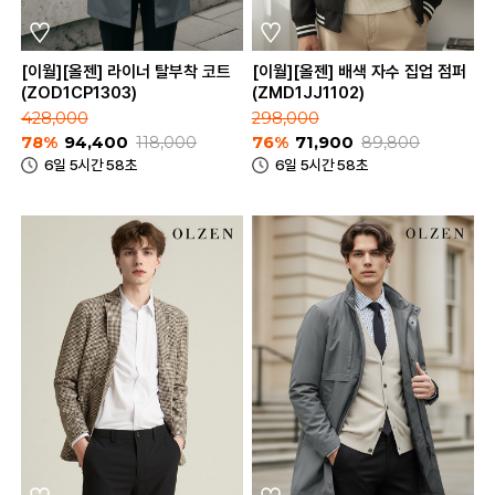
[이월][올젠] 라이너 탈부착 코트
[이월][올젠] 배색 자수 집업 점퍼
(ZOD1CP1303)
(ZMD1JJ1102)
428,000
298,000
78%
94,400
118,000
76%
71,900
89,800
6일 5시간 58초
6일 5시간 58초