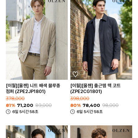
[이월][올젠] 니트 배색 블루종
[이월][올젠] 출근템 맥 코트
점퍼 (ZPE2JP1801)
(ZPE2CG1801)
378,000
398,000
81%
71,200
89,000
80%
78,400
98,000
6일 5시간 58초
6일 5시간 58초