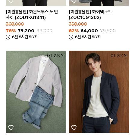
[이월][올젠] 하운드투스 모던
[이월][올젠] 하이넥 코트
자켓 (ZOD1KG1341)
(ZOC1CG1302)
368,000
358,000
78%
79,200
99,000
82%
64,000
79,900
6일 5시간 58초
6일 5시간 58초