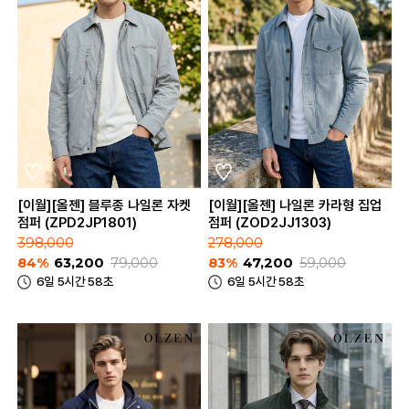
[이월][올젠] 블루종 나일론 자켓
[이월][올젠] 나일론 카라형 집업
점퍼 (ZPD2JP1801)
점퍼 (ZOD2JJ1303)
398,000
278,000
84%
63,200
79,000
83%
47,200
59,000
6일 5시간 58초
6일 5시간 58초