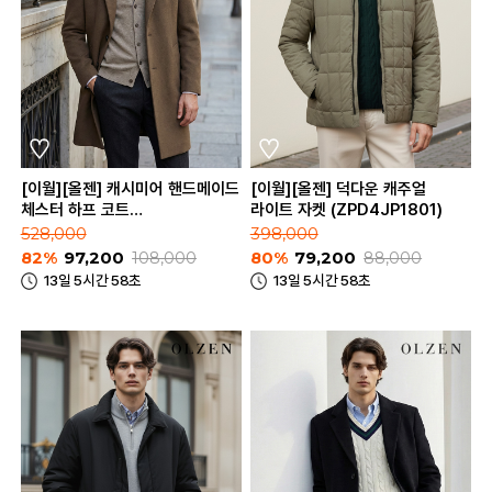
[이월][올젠] 캐시미어 핸드메이드
[이월][올젠] 덕다운 캐주얼
체스터 하프 코트
라이트 자켓 (ZPD4JP1801)
(ZOD4CG1303)
528,000
398,000
82%
97,200
108,000
80%
79,200
88,000
13일 5시간 58초
13일 5시간 58초