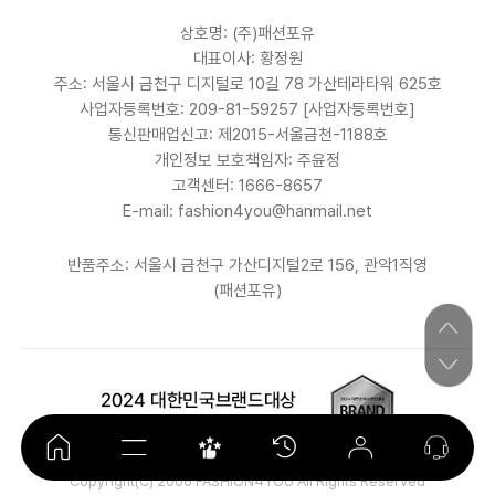
상호명: (주)패션포유
대표이사: 황정원
주소: 서울시 금천구 디지털로 10길 78 가산테라타워 625호
사업자등록번호: 209-81-59257
[사업자등록번호]
통신판매업신고: 제2015-서울금천-1188호
개인정보 보호책임자: 주윤정
고객센터: 1666-8657
E-mail: fashion4you@hanmail.net
반품주소: 서울시 금천구 가산디지털2로 156, 관악1직영
(패션포유)
Copyright(C) 2006 FASHION4YOU All Rights Reserved