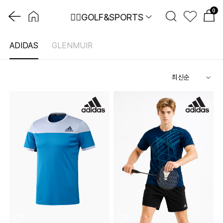
0
🏌️‍♂️GOLF&SPORTS
ADIDAS
GLENMUIR