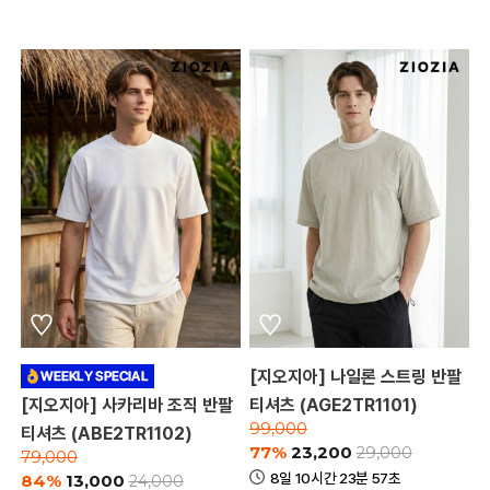
[지오지아] 나일론 스트링 반팔
[지오지아] 사카리바 조직 반팔
티셔츠 (AGE2TR1101)
99,000
티셔츠 (ABE2TR1102)
77%
23,200
29,000
79,000
8일 10시간 23분 57초
84%
13,000
24,000