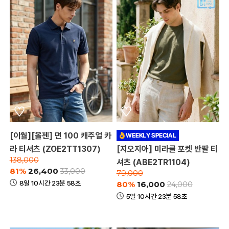
[이월][올젠] 면 100 캐주얼 카
라 티셔츠 (ZOE2TT1307)
[지오지아] 미라쿨 포켓 반팔 티
138,000
셔츠 (ABE2TR1104)
81%
26,400
33,000
79,000
8일 10시간 23분 58초
80%
16,000
24,000
5일 10시간 23분 58초