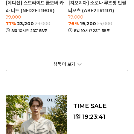
[에디션] 스트라이프 쿨오버 카
[지오지아] 소로나 루즈핏 반팔
라 니트 (NED2ET1909)
티셔츠 (ABE2TR1101)
99,000
79,000
77%
23,200
76%
19,200
29,000
24,000
8일 10시간 23분 58초
8일 10시간 23분 58초
상품 더 보기
TIME SALE
1일
19:23:38