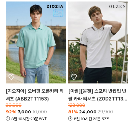
[지오지아] 오버핏 오픈카라 티
[이월][올젠] 스포티 반집업 반
셔츠 (ABB2TT1153)
팔 카라 티셔츠 (ZOD2TT131
89,900
128,000
0)
92%
7,000
81%
24,000
10,000
29,900
8일 10시간 23분 58초
8일 10시간 23분 57초