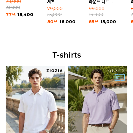
솔리드 긴팔 셔츠
79,000
셔츠
라운드 니트
(ABE2WC1103_A)
23,000
(NEE2WC1953)
(NED2ER1907)
79,000
99,000
77%
18,400
23,000
19,900
80%
16,000
85%
15,000
T-shirts