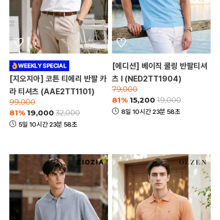
[에디션] 베이직 쿨링 반팔티셔
[지오지아] 코튼 티에리 반팔 카
츠 I (NED2TT1904)
79,000
라 티셔츠 (AAE2TT1101)
81%
15,200
19,000
99,000
8일 10시간 23분 58초
81%
19,000
32,000
5일 10시간 23분 58초