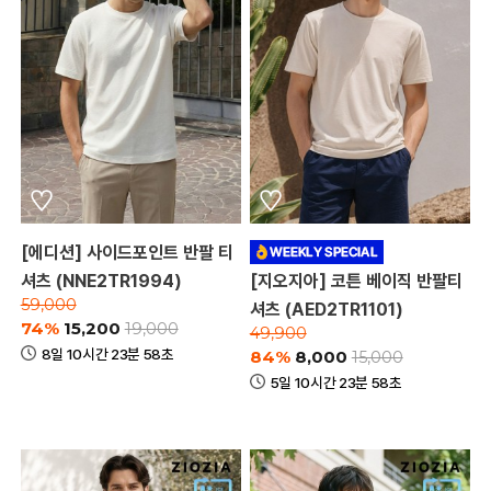
[에디션] 사이드포인트 반팔 티
셔츠 (NNE2TR1994)
[지오지아] 코튼 베이직 반팔티
59,000
셔츠 (AED2TR1101)
74%
15,200
19,000
49,900
8일 10시간 23분 58초
84%
8,000
15,000
5일 10시간 23분 58초