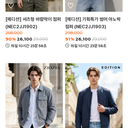
[에디션] 셔츠형 바람막이 점퍼
[에디션] 기획특가 썸머 아노락
(NEC2JJ1902)
점퍼 (NEC2JJ1903)
268,000
298,000
90%
26,100
91%
26,100
29,000
29,000
15일 10시간 23분 58초
15일 10시간 23분 58초