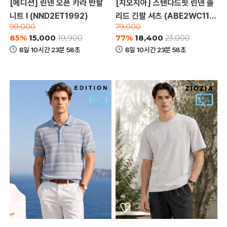
[에디션] 린넨 오픈 카라 반팔
[지오지아] 스탠다드핏 린넨 솔
니트 I (NND2ET1992)
리드 긴팔 셔츠 (ABE2WC110
99,000
79,000
3_A)
85%
15,000
77%
18,400
19,900
23,000
8일 10시간 23분 58초
8일 10시간 23분 58초