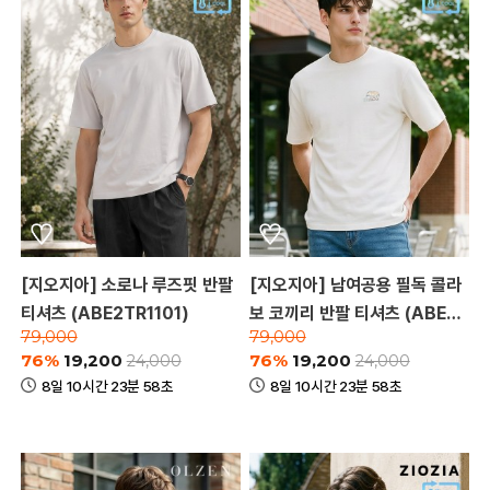
[지오지아] 소로나 루즈핏 반팔
[지오지아] 남여공용 필독 콜라
티셔츠 (ABE2TR1101)
보 코끼리 반팔 티셔츠 (ABE2T
79,000
79,000
R3181)
76%
19,200
76%
19,200
24,000
24,000
8일 10시간 23분 58초
8일 10시간 23분 58초