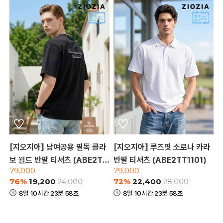
[지오지아] 남여공용 필독 콜라
[지오지아] 루즈핏 소로나 카라
보 월드 반팔 티셔츠 (ABE2TR
반팔 티셔츠 (ABE2TT1101)
79,000
79,000
3184)
76%
19,200
72%
22,400
24,000
28,000
8일 10시간 23분 58초
8일 10시간 23분 58초