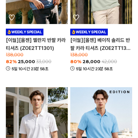
[이월][올젠] 멜란지 반팔 카라
[이월][올젠] 베이직 솔리드 반
티셔츠 (ZOE2TT1301)
팔 카라 티셔츠 (ZOE2TT130
138,000
138,000
4)
82%
25,000
80%
28,000
33,000
42,000
5일 10시간 23분 58초
5일 10시간 23분 58초