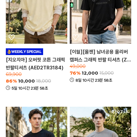
[이월][올젠] 남녀공용 올리버
[지오지아] 오버핏 코튼 그래픽
캠퍼스 그래픽 반팔 티셔츠 (ZM
49,000
반팔티셔츠 (AED2TR3184)
D2TR1901_A)
76%
12,000
15,000
69,900
8일 10시간 23분 58초
86%
10,000
18,000
5일 10시간 23분 58초