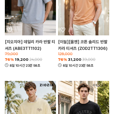
[지오지아] 데일리 카라 반팔 티
[이월][올젠] 코튼 솔리드 반팔
셔츠 (ABE3TT1102)
카라 티셔츠 (ZOD2TT1306)
79,000
128,000
76%
19,200
76%
31,200
24,000
39,000
8일 10시간 23분 58초
8일 10시간 23분 58초