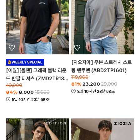
[지오지아] 우븐 스트레치 스트
[이월][올젠] 그래픽 블랙 라운
링 맨투맨 (ABD2TP1601)
119,900
드 반팔 티셔츠 (ZMD2TR130
81%
23,200
29,000
49,000
3_B)
8일 10시간 23분 58초
84%
8,000
15,000
5일 10시간 23분 58초