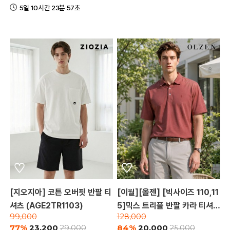
5일 10시간 23분 57초
[지오지아] 코튼 오버핏 반팔 티
[이월][올젠] [빅사이즈 110,11
셔츠 (AGE2TR1103)
5]믹스 트리플 반팔 카라 티셔츠
99,000
128,000
(ZOD2TT1304)
77%
23,200
84%
20,000
29,000
25,000