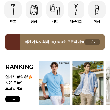
팬츠
정장
세트
패션잡화
여성
회원 가입시 최대 15,000원 쿠폰팩
지급
1
/
2
RANKING
실시간 급상승!
많은 분들이
보고있어요.
more