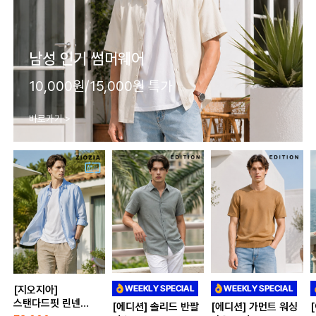
남성 인기 썸머웨어
10,000원/15,000원 특가
바로가기 >
[지오지아]
스탠다드핏 린넨
[에디션] 솔리드 반팔
[에디션] 가먼트 워싱