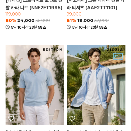
[에디션] 스트라이프 포인트 반
[지오지아] 코튼 티에리 반팔 카
팔 카라 니트 (NNE2ET1995)
라 티셔츠 (AAE2TT1101)
119,000
99,000
80%
24,000
81%
19,000
35,000
32,000
5일 10시간 23분 58초
5일 10시간 23분 58초