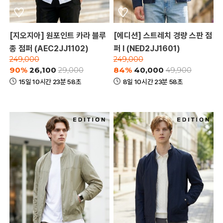
[지오지아] 원포인트 카라 블루
[에디션] 스트레치 경량 스판 점
종 점퍼 (AEC2JJ1102)
퍼 I (NED2JJ1601)
249,000
249,000
90%
26,100
84%
40,000
29,000
49,900
15일 10시간 23분 58초
8일 10시간 23분 58초