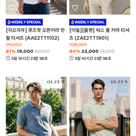
[지오지아] 루즈핏 오픈카라 반
[이월][올젠] 럭스 쿨 카라 티셔
팔 티셔츠 (AAE2TT1102)
츠 (ZAE2TT1901)
99,000
108,000
81%
19,000
80%
22,000
32,000
33,000
5일 10시간 23분 58초
5일 10시간 23분 58초