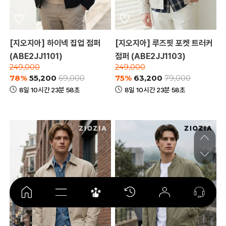
[지오지아] 하이넥 집업 점퍼
[지오지아] 루즈핏 포켓 트러커
(ABE2JJ1101)
점퍼 (ABE2JJ1103)
249,000
249,000
78%
55,200
75%
63,200
69,000
79,000
8일 10시간 23분 58초
8일 10시간 23분 58초