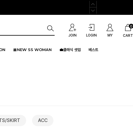
0
JOIN
LOGIN
MY
CART
ION
🎀NEW SS WOMAN
💼클래식 셋업
베스트
TS/SKIRT
ACC