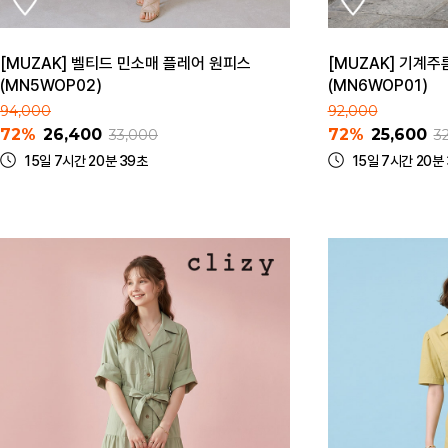
[MUZAK] 벨티드 민소매 플레어 원피스
[MUZAK] 기계주
(MN5WOP02)
(MN6WOP01)
94,000
92,000
72%
26,400
72%
25,600
33,000
3
15일 7시간 20분 39초
15일 7시간 20분