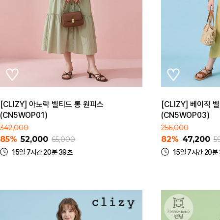
[CLIZY] 아노락 벨티드 롱 원피스
[CLIZY] 베이직
(CN5WOP01)
(CN5WOP03)
342,000
256,000
85%
52,000
82%
47,200
65,000
5
15일 7시간 20분 39초
15일 7시간 20분