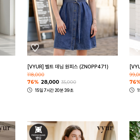
[VYUR] 벨트 데님 원피스 (ZNOPP471)
[VY
118,000
99,0
76%
28,000
76
35,000
15일 7시간 20분 39초
1