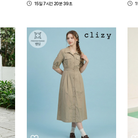
15일 7시간 20분 39초
1