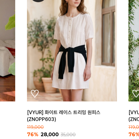
[VYUR] 화이트 레이스 트리밍 원피스
[VY
(ZNOPP603)
(ZN
119,000
119,
76%
28,000
76
35,000