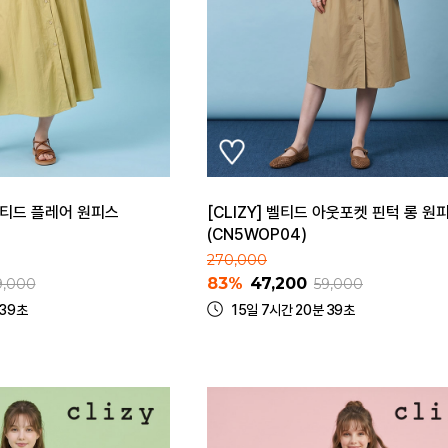
 벨티드 플레어 원피스
[CLIZY] 벨티드 아웃포켓 핀턱 롱 원
(CN5WOP04)
270,000
83%
47,200
9,000
59,000
 39초
15일 7시간 20분 39초