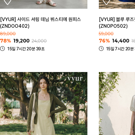
[VYUR] 사이드 셔링 데님 뷔스티에 원피스
[VYUR] 블루 루
(ZNDOO402)
(ZNOPO502)
89,000
59,000
78%
19,200
76%
14,400
24,000
1
15일 7시간 20분 39초
15일 7시간 20분