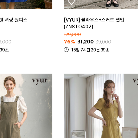
즈핏 셔링 원피스
[VYUR] 블라우스+스커트 셋업
(ZNSTO402)
129,000
76%
31,200
8,000
39,000
 39초
15일 7시간 20분 39초