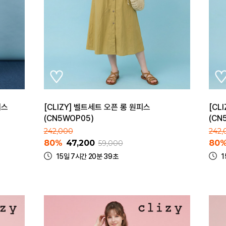
피스
[CLIZY] 벨트세트 오픈 롱 원피스
[CL
(CN5WOP05)
(CN
242,000
242,
80%
47,200
80
59,000
15일 7시간 20분 39초
1