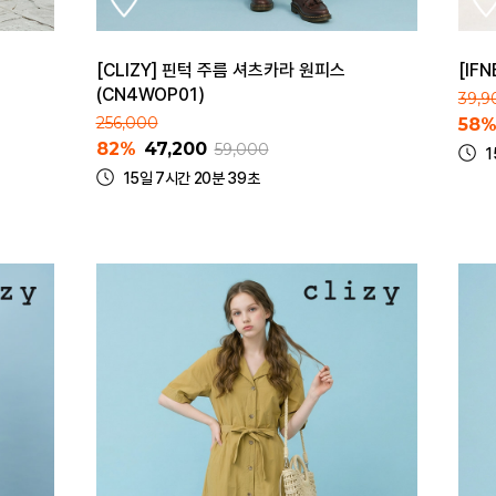
[CLIZY] 핀턱 주름 셔츠카라 원피스
[IF
(CN4WOP01)
39,9
256,000
58
82%
47,200
59,000
1
15일 7시간 20분 39초