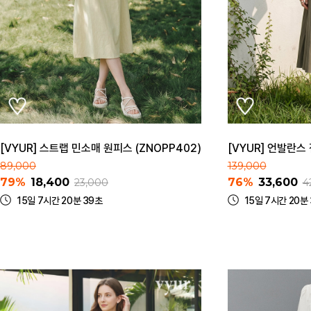
[VYUR] 스트랩 민소매 원피스 (ZNOPP402)
[VYUR] 언발란스 
89,000
139,000
79%
18,400
76%
33,600
23,000
4
15일 7시간 20분 39초
15일 7시간 20분