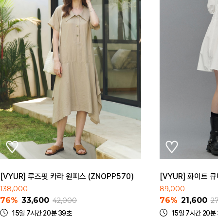
[VYUR] 루즈핏 카라 원피스 (ZNOPP570)
[VYUR] 화이트 큐
138,000
89,000
76%
33,600
76%
21,600
42,000
2
15일 7시간 20분 39초
15일 7시간 20분