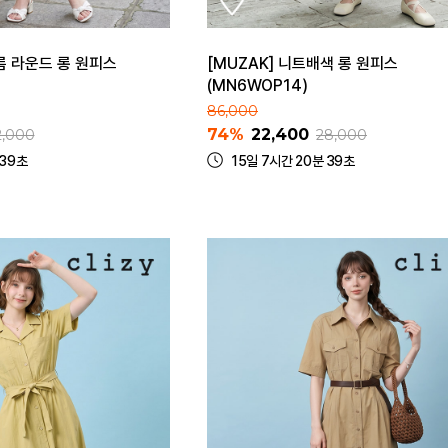
름 라운드 롱 원피스
[MUZAK] 니트배색 롱 원피스
(MN6WOP14)
86,000
74%
22,400
2,000
28,000
 39초
15일 7시간 20분 39초