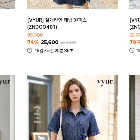
[VYUR] 절개라인 데님 원피스
[VY
(ZNDOO401)
(ZN
99,000
69,0
74%
25,600
79
32,000
15일 7시간 20분 39초
1