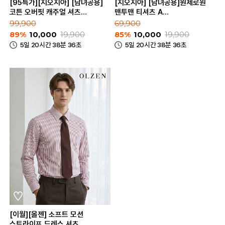
[95특가][지오지아] [남녀공용]
[지오지아] [남녀공용]원제로원
코튼 오버핏 캐주얼 셔츠
맨투맨 티셔츠 A
(AEC3WC3101)
(ABC1TR3601_A)
99,900
69,900
89%
10,000
19,900
85%
10,000
19,900
5일 20시간 38분 36초
5일 20시간 38분 36초
[이월][올젠] 소프트 모션
스트라이프 드레스 셔츠