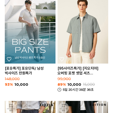
[포유특가] 포유단독/ 남성
[95사이즈특가] [지오지아]
빅사이즈 만원특가
오버핏 포켓 셋업 셔츠
(AAC2WC1606)
148,000
99,900
93%
10,000
89%
10,000
15,000
5일 20시간 38분 36초