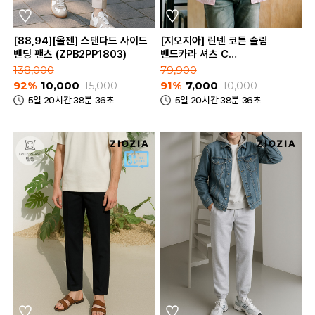
[88,94][올젠] 스탠다드 사이드
[지오지아] 린넨 코튼 슬림
밴딩 팬츠 (ZPB2PP1803)
밴드카라 셔츠 C
(AEB2WC1101_C)
138,000
79,900
92%
10,000
15,000
91%
7,000
10,000
5일 20시간 38분 36초
5일 20시간 38분 36초