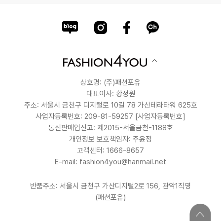
상호명: (주)패션포유
대표이사: 황정원
주소: 서울시 금천구 디지털로 10길 78 가산테라타워 625호
사업자등록번호: 209-81-59257
[사업자등록번호]
통신판매업신고: 제2015-서울금천-1188호
개인정보 보호책임자: 주윤정
고객센터: 1666-8657
E-mail: fashion4you@hanmail.net
반품주소: 서울시 금천구 가산디지털2로 156, 관악1직영
(패션포유)