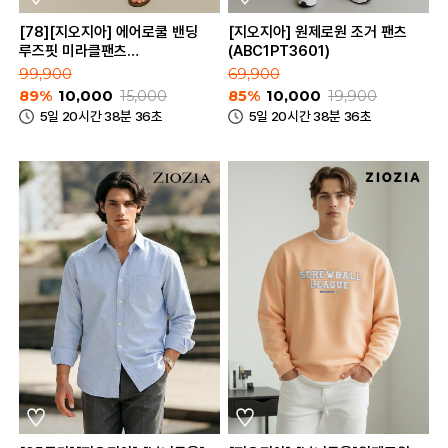
[78][지오지아] 에어로쿨 밴딩
[지오지아] 원제로원 조거 팬츠
루즈핏 미라클팬츠
(ABC1PT3601)
(AEC2PP1101_A)
99,900
69,900
89%
10,000
15,000
85%
10,000
19,900
5일 20시간 38분 36초
5일 20시간 38분 36초