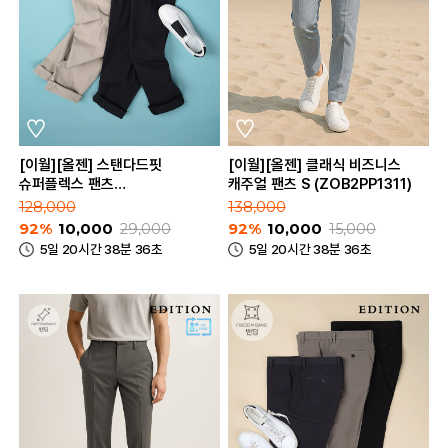
[이월][올젠] 스탠다드핏
[이월][올젠] 클래식 비즈니스
슈퍼플렉스 팬츠
캐주얼 팬츠 S (ZOB2PP1311)
(ZAD2PP1902)
128,000
138,000
92%
10,000
29,000
92%
10,000
15,000
5일 20시간 38분 36초
5일 20시간 38분 36초