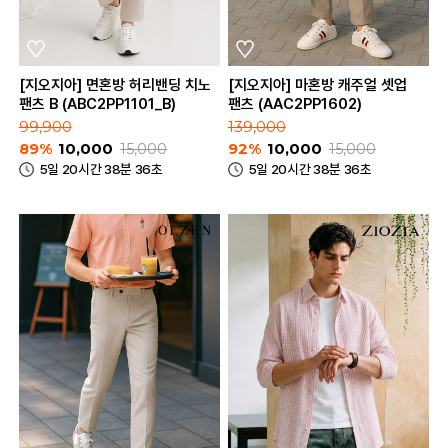
[지오지아] 면혼방 허리밴딩 치노
[지오지아] 마혼방 캐주얼 셋업
팬츠 B (ABC2PP1101_B)
팬츠 (AAC2PP1602)
99,900
139,000
89%
10,000
15,000
92%
10,000
15,000
5일 20시간 38분 36초
5일 20시간 38분 36초