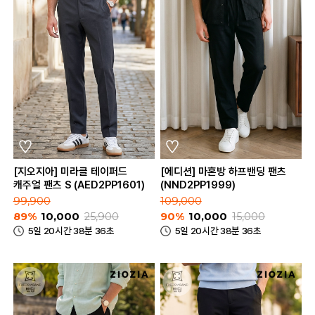
[지오지아] 미라클 테이퍼드
[에디션] 마혼방 하프밴딩 팬츠
캐주얼 팬츠 S (AED2PP1601)
(NND2PP1999)
99,900
109,000
89%
10,000
25,900
90%
10,000
15,000
5일 20시간 38분 36초
5일 20시간 38분 36초