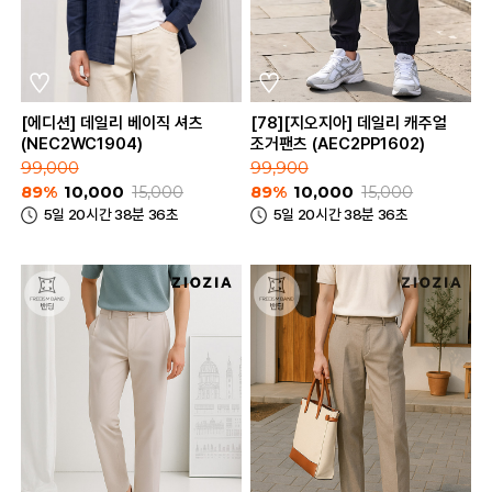
[에디션] 데일리 베이직 셔츠
[78][지오지아] 데일리 캐주얼
(NEC2WC1904)
조거팬츠 (AEC2PP1602)
99,000
99,900
89%
10,000
15,000
89%
10,000
15,000
5일 20시간 38분 36초
5일 20시간 38분 36초