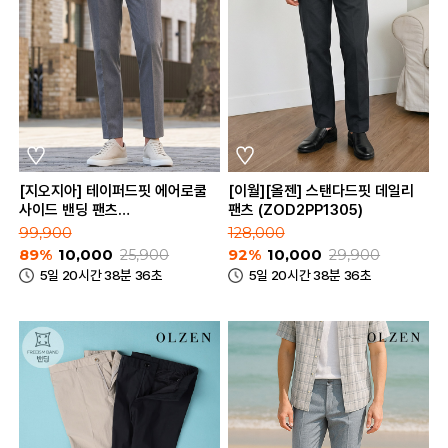
[지오지아] 테이퍼드핏 에어로쿨
[이월][올젠] 스탠다드핏 데일리
사이드 밴딩 팬츠
팬츠 (ZOD2PP1305)
(ABD2PP1103_A)
99,900
128,000
89%
10,000
25,900
92%
10,000
29,900
5일 20시간 38분 36초
5일 20시간 38분 36초