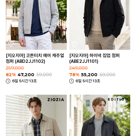
[지오지아] 코튼터치 에어 캐주얼
[지오지아] 하이넥 집업 점퍼
점퍼 (ABD2JJ1102)
(ABE2JJ1101)
259,000
249,000
82%
47,200
59,000
78%
55,200
69,000
6일 5시간 13초
6일 5시간 13초