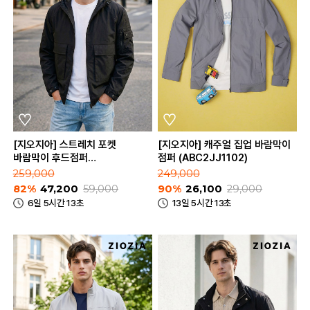
[지오지아] 스트레치 포켓
[지오지아] 캐주얼 집업 바람막이
바람막이 후드점퍼
점퍼 (ABC2JJ1102)
(ABD2JJ1604)
259,000
249,000
82%
47,200
59,000
90%
26,100
29,000
6일 5시간 13초
13일 5시간 13초