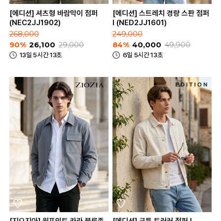
[에디션] 셔츠형 바람막이 점퍼
[에디션] 스트레치 경량 스판 점퍼
(NEC2JJ1902)
I (NED2JJ1601)
268,000
249,000
90%
26,100
29,000
84%
40,000
49,900
13일 5시간 13초
6일 5시간 13초