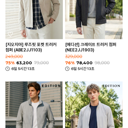
[지오지아] 루즈핏 포켓 트러커
[에디션] 크레이프 트러커 점퍼
점퍼 (ABE2JJ1103)
(NEE2JJ1903)
249,000
329,000
75%
63,200
79,000
76%
78,400
98,000
6일 5시간 13초
6일 5시간 13초