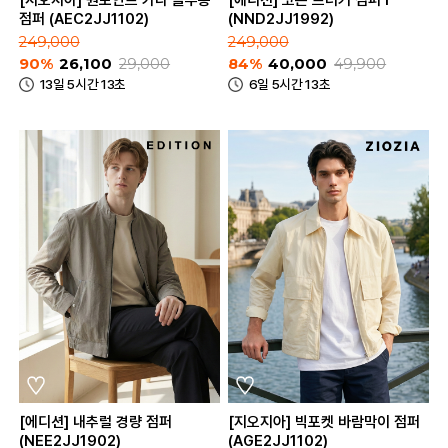
[지오지아] 원포인트 카라 블루종
[에디션] 코튼 트러커 점퍼 I
점퍼 (AEC2JJ1102)
(NND2JJ1992)
249,000
249,000
90%
26,100
29,000
84%
40,000
49,900
13일 5시간 13초
6일 5시간 13초
[에디션] 내추럴 경량 점퍼
[지오지아] 빅포켓 바람막이 점퍼
(NEE2JJ1902)
(AGE2JJ1102)