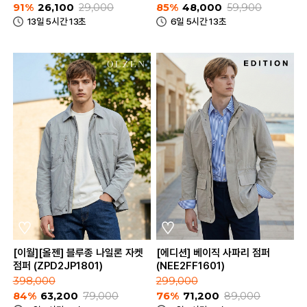
91%
26,100
29,000
85%
48,000
59,900
13일 5시간 13초
6일 5시간 13초
[이월][올젠] 블루종 나일론 자켓
[에디션] 베이직 사파리 점퍼
점퍼 (ZPD2JP1801)
(NEE2FF1601)
398,000
299,000
84%
63,200
79,000
76%
71,200
89,000