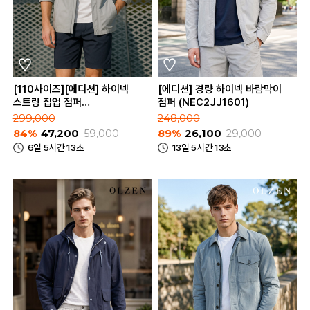
[110사이즈][에디션] 하이넥
[에디션] 경량 하이넥 바람막이
스트링 집업 점퍼
점퍼 (NEC2JJ1601)
(NED2FF1601)
299,000
248,000
84%
47,200
59,000
89%
26,100
29,000
6일 5시간 13초
13일 5시간 13초