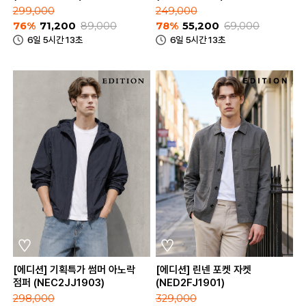
299,000
249,000
76%
71,200
89,000
78%
55,200
69,000
6일 5시간 13초
6일 5시간 13초
[에디션] 기획특가 썸머 아노락
[에디션] 린넨 포켓 자켓
점퍼 (NEC2JJ1903)
(NED2FJ1901)
298,000
329,000