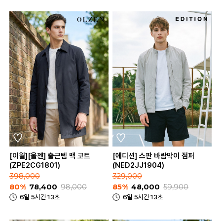
[이월][올젠] 출근템 맥 코트
[에디션] 스판 바람막이 점퍼
(ZPE2CG1801)
(NED2JJ1904)
398,000
329,000
80%
78,400
98,000
85%
48,000
59,900
6일 5시간 13초
6일 5시간 13초