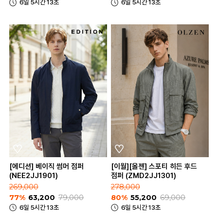
6일 5시간 13초
6일 5시간 13초
[에디션] 베이직 썸머 점퍼
[이월][올젠] 스포티 히든 후드
(NEE2JJ1901)
점퍼 (ZMD2JJ1301)
269,000
278,000
77%
63,200
79,000
80%
55,200
69,000
6일 5시간 13초
6일 5시간 13초