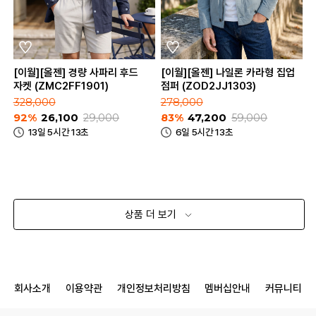
[이월][올젠] 경량 사파리 후드
[이월][올젠] 나일론 카라형 집업
자켓 (ZMC2FF1901)
점퍼 (ZOD2JJ1303)
328,000
278,000
92%
26,100
29,000
83%
47,200
59,000
13일 5시간 13초
6일 5시간 13초
상품 더 보기
회사소개
이용약관
개인정보처리방침
멤버십안내
커뮤니티