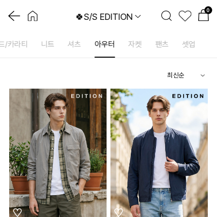
0
🍀S/S EDITION
드/카라티
니트
셔츠
아우터
자켓
팬츠
셋업