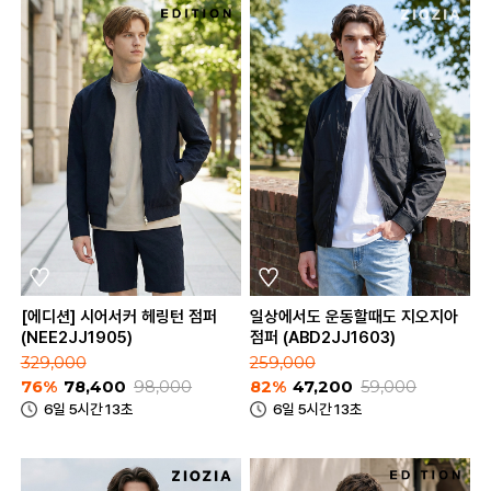
[에디션] 시어서커 헤링턴 점퍼
일상에서도 운동할때도 지오지아
(NEE2JJ1905)
점퍼 (ABD2JJ1603)
329,000
259,000
76%
78,400
98,000
82%
47,200
59,000
6일 5시간 13초
6일 5시간 13초