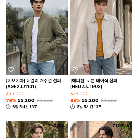
[지오지아] 데일리 캐주얼 점퍼
[에디션] 코튼 베이직 점퍼
(AGE2JJ1101)
(NED2JJ1903)
249,000
329,000
78%
55,200
69,000
83%
55,200
69,000
6일 5시간 13초
6일 5시간 13초