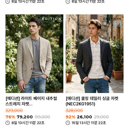
8일 13시간 11분 22초
8일 13시간 11분 22초
[에디션] 라이트 베이지 내추럴
[에디션] 쿨링 데일리 싱글 자켓
스트레치 자켓
(NEC2KG1951)
(NEE2KG1953_LBE)
329,000
328,000
76%
79,200
99,000
92%
26,100
29,000
8일 13시간 11분 22초
15일 13시간 11분 22초