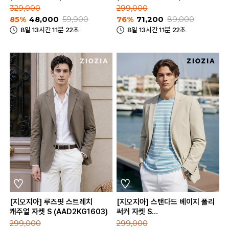
329,000
299,000
85%
48,000
59,900
76%
71,200
89,000
8일 13시간 11분 22초
8일 13시간 11분 22초
[지오지아] 루즈핏 스트레치
[지오지아] 스탠다드 베이지 폴리
캐주얼 자켓 S (AAD2KG1603)
써커 자켓 S
(AAE2KG1603_BE)
299,000
299,000