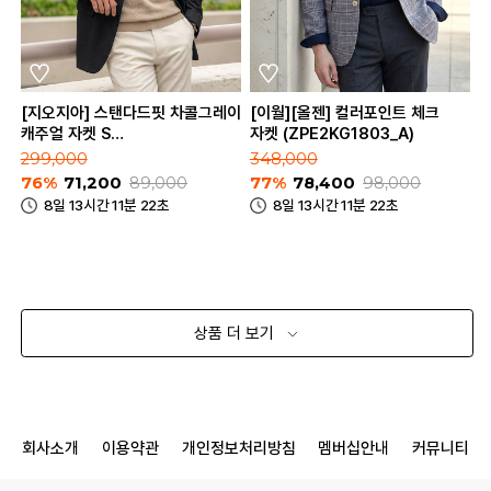
[지오지아] 스탠다드핏 차콜그레이
[이월][올젠] 컬러포인트 체크
캐주얼 자켓 S
자켓 (ZPE2KG1803_A)
(AAE2KG1601_CGR)
299,000
348,000
76%
71,200
89,000
77%
78,400
98,000
8일 13시간 11분 22초
8일 13시간 11분 22초
상품 더 보기
회사소개
이용약관
개인정보처리방침
멤버십안내
커뮤니티