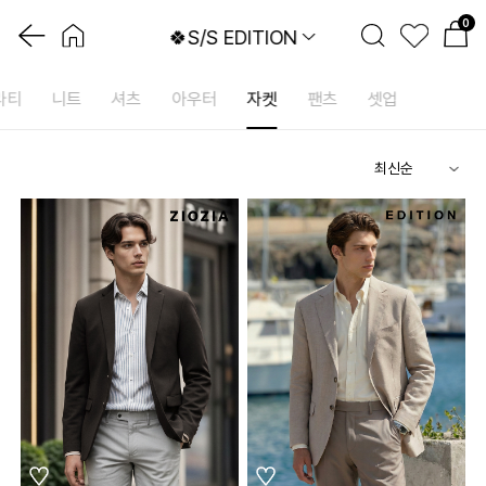
0
🍀S/S EDITION
라티
니트
셔츠
아우터
자켓
팬츠
셋업