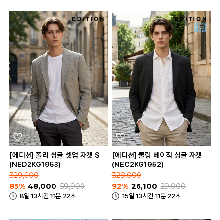
[에디션] 폴리 싱글 셋업 자켓 S
[에디션] 쿨링 베이직 싱글 자켓
(NED2KG1953)
(NEC2KG1952)
329,000
328,000
85%
48,000
59,900
92%
26,100
29,000
8일 13시간 11분 22초
15일 13시간 11분 22초