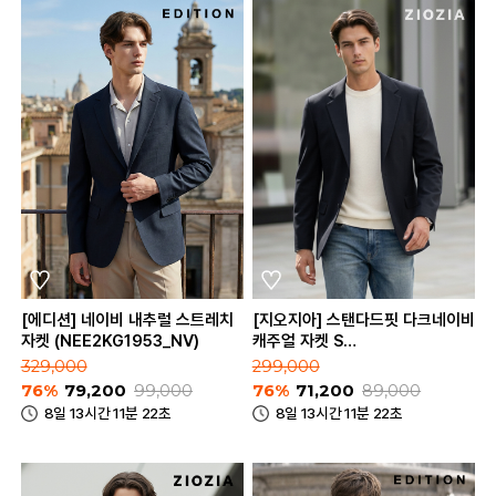
[에디션] 네이비 내추럴 스트레치
[지오지아] 스탠다드핏 다크네이비
자켓 (NEE2KG1953_NV)
캐주얼 자켓 S
(AAE2KG1601_DNV)
329,000
299,000
76%
79,200
99,000
76%
71,200
89,000
8일 13시간 11분 22초
8일 13시간 11분 22초