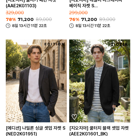
[지오지아] 울서커 패턴 자켓
[지오지아] 데일리 다크네이비
(AAE2KG1103)
베이직 자켓 S
(AAE2KG1602_DNV)
329,000
299,000
78%
71,200
89,000
76%
71,200
89,000
8일 13시간 11분 22초
8일 13시간 11분 22초
[에디션] 나일론 싱글 셋업 자켓 S
[지오지아] 쿨터치 블랙 셋업 자켓
(NED2KG1951)
(AEE2KG1601_BK)