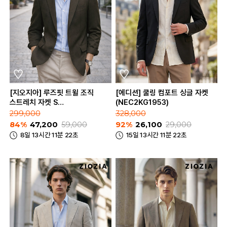
[지오지아] 루즈핏 트윌 조직
[에디션] 쿨링 컴포트 싱글 자켓
스트레치 자켓 S
(NEC2KG1953)
(AAD2KG1602)
299,000
328,000
84%
47,200
59,000
92%
26,100
29,000
8일 13시간 11분 22초
15일 13시간 11분 22초