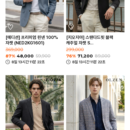
[에디션] 프리미엄 린넨 100%
[지오지아] 스탠다드핏 블랙
자켓 (NED2KG1601)
캐주얼 자켓 S
(AAE2KG1601_BK)
369,000
299,000
87%
48,000
59,900
76%
71,200
89,000
8일 13시간 11분 22초
8일 13시간 11분 22초