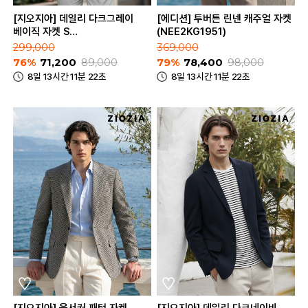
[지오지아] 데일리 다크그레이
[에디션] 투버튼 린넨 캐주얼 자켓
베이직 자켓 S
(NEE2KG1951)
(AAE2KG1602_DGR)
299,000
369,000
76%
71,200
89,000
79%
78,400
98,000
8일 13시간 11분 22초
8일 13시간 11분 22초