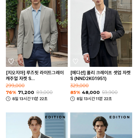
[지오지아] 루즈핏 라이트그레이
[에디션] 폴리 크레이프 셋업 자켓
캐주얼 자켓 S
S (NND2KG1951)
(AAE2KG1604_LGR)
299,000
329,000
76%
71,200
89,000
85%
48,000
59,900
8일 13시간 11분 22초
8일 13시간 11분 22초