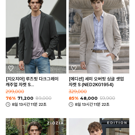
[지오지아] 루즈핏 다크그레이
[에디션] 세미 오버핏 싱글 셋업
캐주얼 자켓 S
자켓 S (NED2KG1954)
(AAE2KG1604_DGR)
299,000
329,000
76%
71,200
89,000
85%
48,000
59,900
8일 13시간 11분 22초
8일 13시간 11분 22초