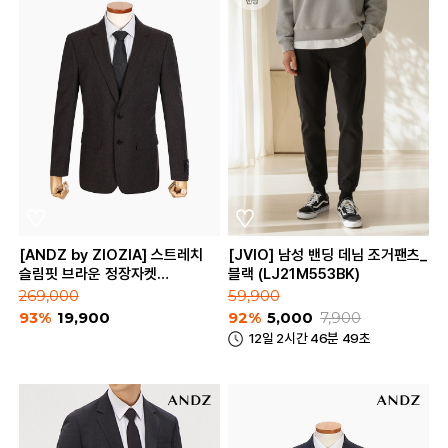
[ANDZ by ZIOZIA] 스트레치
[JVIO] 남성 밴딩 데님 조거팬츠_
슬림핏 브라운 정장자켓
블랙 (LJ21M553BK)
(BZA4SB1103)
269,000
59,900
93%
19,900
92%
5,000
7,900
12일 2시간 46분 49초