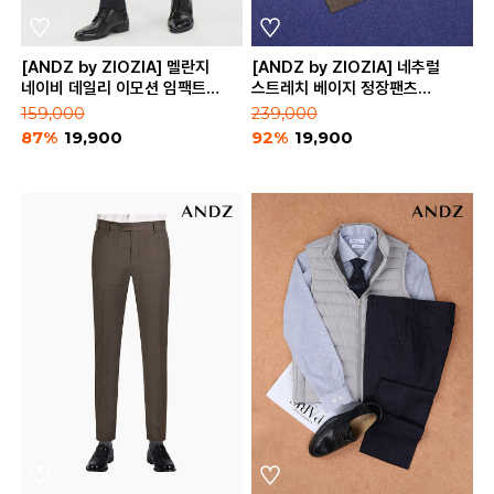
[ANDZ by ZIOZIA] 멜란지
[ANDZ by ZIOZIA] 네추럴
네이비 데일리 이모션 임팩트
스트레치 베이지 정장팬츠
정장팬츠 (BZA4SP1101_MNV)
(BZA4SP1301_BE)
159,000
239,000
87%
19,900
92%
19,900