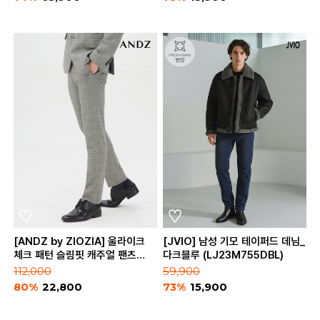
[ANDZ by ZIOZIA] 울라이크
[JVIO] 남성 기모 테이퍼드 데님_
체크 패턴 슬림핏 캐주얼 팬츠
다크블루 (LJ23M755DBL)
(BZA3PP1152)
112,000
59,900
80%
22,800
73%
15,900