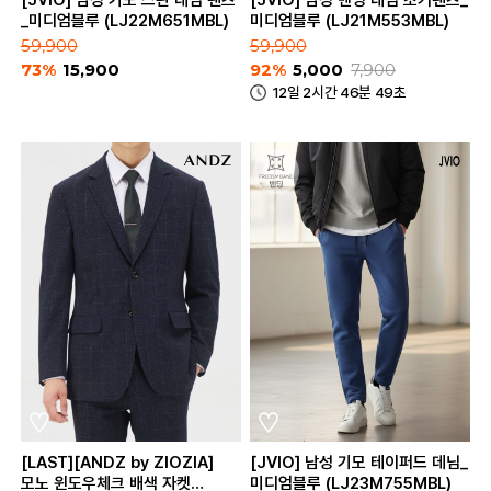
[JVIO] 남성 기모 스판 데님 팬츠
[JVIO] 남성 밴딩 데님 조거팬츠_
_미디엄블루 (LJ22M651MBL)
미디엄블루 (LJ21M553MBL)
59,900
59,900
73%
15,900
92%
5,000
7,900
12일 2시간 46분 49초
[LAST][ANDZ by ZIOZIA]
[JVIO] 남성 기모 테이퍼드 데님_
모노 윈도우체크 배색 자켓
미디엄블루 (LJ23M755MBL)