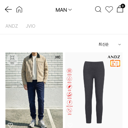
0
MAN
ANDZ
JVIO