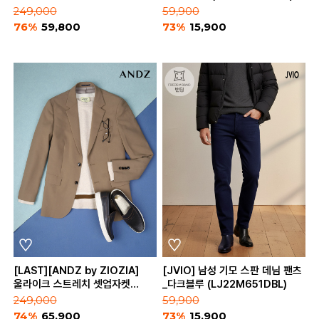
(BZA3KG1151)
249,000
59,900
76%
59,800
73%
15,900
[LAST][ANDZ by ZIOZIA]
[JVIO] 남성 기모 스판 데님 팬츠
울라이크 스트레치 셋업자켓
_다크블루 (LJ22M651DBL)
(BZA3KG1152)
249,000
59,900
74%
65,900
73%
15,900