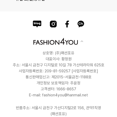
상호명: (주)패션포유
대표이사: 황정원
주소: 서울시 금천구 디지털로 10길 78 가산테라타워 625호
사업자등록번호: 209-81-59257
[사업자등록번호]
통신판매업신고: 제2015-서울금천-1188호
개인정보 보호책임자: 주윤정
고객센터: 1666-8657
E-mail: fashion4you@hanmail.net
반품주소: 서울시 금천구 가산디지털2로 156, 관악1직영
(패션포유)