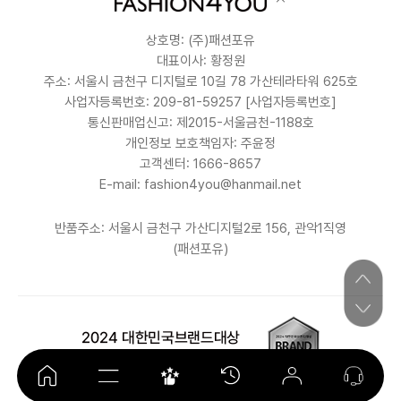
상호명: (주)패션포유
대표이사: 황정원
주소: 서울시 금천구 디지털로 10길 78 가산테라타워 625호
사업자등록번호: 209-81-59257
[사업자등록번호]
통신판매업신고: 제2015-서울금천-1188호
개인정보 보호책임자: 주윤정
고객센터: 1666-8657
E-mail: fashion4you@hanmail.net
반품주소: 서울시 금천구 가산디지털2로 156, 관악1직영
(패션포유)