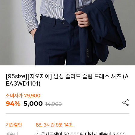
[95size][지오지아] 남성 솔리드 슬림 드레스 셔츠 (A
EA3WD1101)
소비자가
79,900
94%
5,000
14,900
기간할인
8일 3시간 9분 14초
배송비
총 결제금액이 50,000원 미만시 배송비 3,000