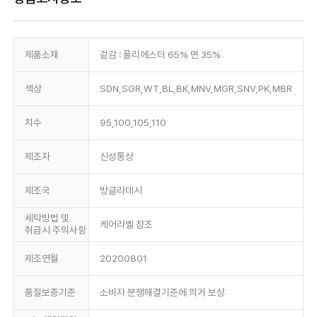
제품소재
겉감 : 폴리에스터 65% 면 35%
색상
SDN,SGR,WT,BL,BK,MNV,MGR,SNV,PK,MBR
치수
95,100,105,110
제조자
신성통상
제조국
방글라데시
세탁방법 및
케어라벨 참조
취급시 주의사항
제조연월
20200801
품질보증기준
소비자 분쟁해결기준에 의거 보상