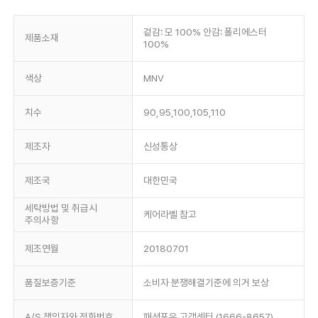
겉감: 모 100% 안감: 폴리에스터
제품소재
100%
색상
MNV
치수
90,95,100,105,110
제조자
신성통상
제조국
대한민국
세탁방법 및 취급시
케어라벨 참고
주의사항
제조연월
20180701
품질보증기준
소비자 분쟁해결기준에 의거 보상
A/S 책임자와 전화번호
패션포유 고객센터 (1666-8657)