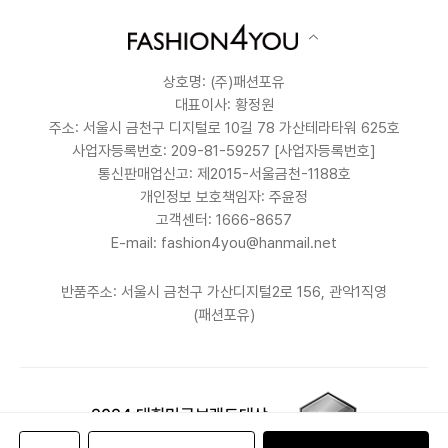
상호명: (주)패션포유
대표이사: 황정원
주소: 서울시 금천구 디지털로 10길 78 가산테라타워 625호
사업자등록번호: 209-81-59257
[사업자등록번호]
통신판매업신고: 제2015-서울금천-1188호
개인정보 보호책임자: 주윤정
고객센터: 1666-8657
E-mail: fashion4you@hanmail.net
반품주소: 서울시 금천구 가산디지털2로 156, 관악1직영
(패션포유)