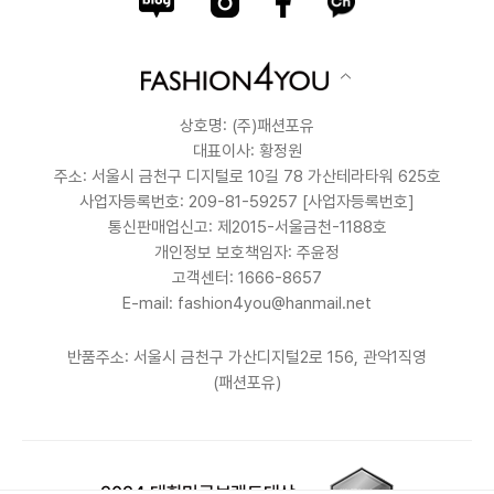
상호명: (주)패션포유
대표이사: 황정원
주소: 서울시 금천구 디지털로 10길 78 가산테라타워 625호
사업자등록번호: 209-81-59257
[사업자등록번호]
통신판매업신고: 제2015-서울금천-1188호
개인정보 보호책임자: 주윤정
고객센터: 1666-8657
E-mail: fashion4you@hanmail.net
반품주소: 서울시 금천구 가산디지털2로 156, 관악1직영
(패션포유)