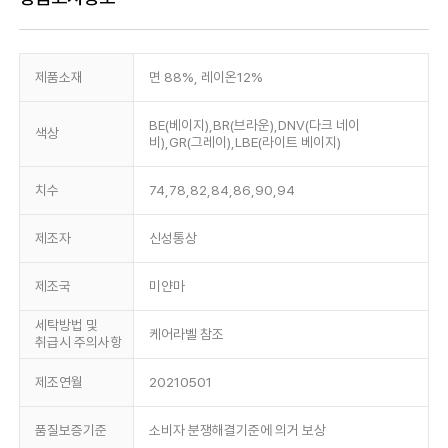
제품소재
면 88%, 레이온12%
BE(베이지),BR(브라운),DNV(다크 네이
색상
비),GR(그레이),LBE(라이트 베이지)
치수
74,78,82,84,86,90,94
제조자
신성통상
제조국
미얀마
세탁방법 및
케어라벨 참조
취급시 주의사항
제조연월
20210501
품질보증기준
소비자 분쟁해결기준에 의거 보상