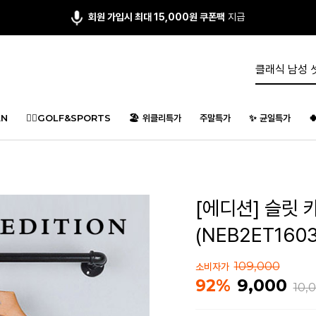
회원 가입시 최대 15,000원 쿠폰팩
지급
N
🏌️‍♂️GOLF&SPORTS
🏖️ 위클리특가
주말특가
✨ 균일특가

[에디션] 슬릿 
(NEB2ET1603
109,000
소비자가
9,000
92%
10,