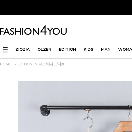
ZIOZIA
OLZEN
EDITION
KIDS
MAN
WOMA
HOME
>
EDITION
>
셔츠/티셔츠/니트