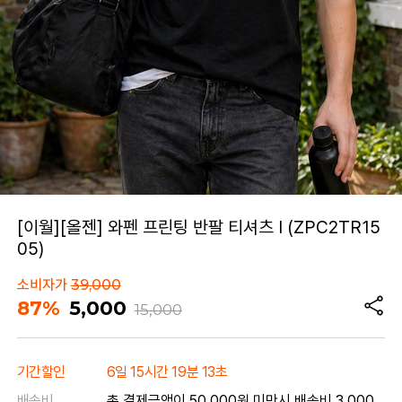
[이월][올젠] 와펜 프린팅 반팔 티셔츠 I (ZPC2TR15
05)
소비자가
39,000
87%
5,000
15,000
기간할인
6일 15시간 19분 13초
배송비
총 결제금액이 50,000원 미만시 배송비 3,000