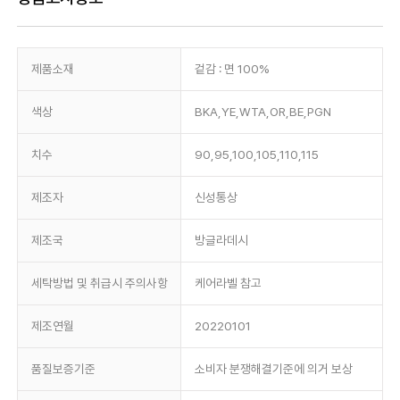
제품소재
겉감 : 면 100%
색상
BKA,YE,WTA,OR,BE,PGN
치수
90,95,100,105,110,115
제조자
신성통상
제조국
방글라데시
세탁방법 및 취급시 주의사항
케어라벨 참고
제조연월
20220101
품질보증기준
소비자 분쟁해결기준에 의거 보상