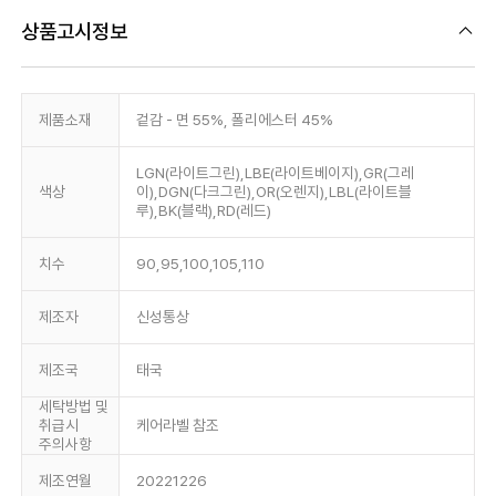
상품고시정보
제품소재
겉감 - 면 55%, 폴리에스터 45%
LGN(라이트그린),LBE(라이트베이지),GR(그레
색상
이),DGN(다크그린),OR(오렌지),LBL(라이트블
루),BK(블랙),RD(레드)
치수
90,95,100,105,110
제조자
신성통상
제조국
태국
세탁방법 및
취급시
케어라벨 참조
주의사항
제조연월
20221226