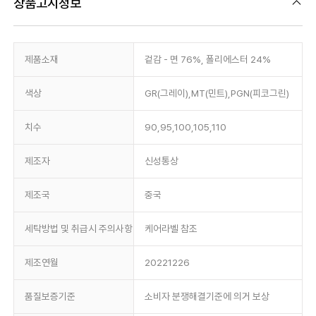
상품고시정보
제품소재
겉감 - 면 76%, 폴리에스터 24%
색상
GR(그레이),MT(민트),PGN(피코그린)
치수
90,95,100,105,110
제조자
신성통상
제조국
중국
세탁방법 및 취급시 주의사항
케어라벨 참조
제조연월
20221226
품질보증기준
소비자 분쟁해결기준에 의거 보상