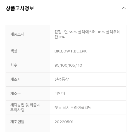
상품고시정보
겉감 : 면 59% 폴리에스터 38% 폴리우레
제품소재
탄 3%
색상
BKB,OWT,BL,LPK
치수
95,100,105,110
제조자
신성통상
제조국
미얀마
세탁방법 및 취급시
첫 세탁시 드라이클리닝
주의사항
제조연월
20220501