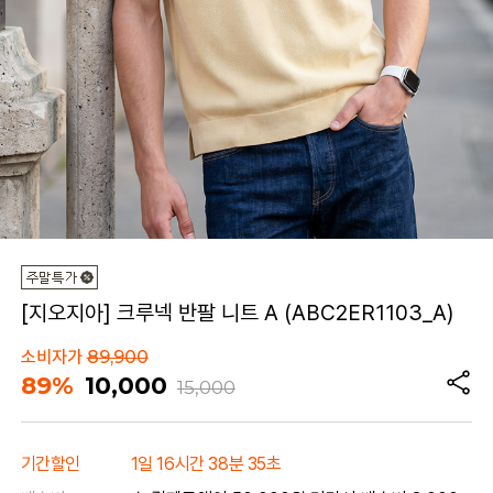
[지오지아] 크루넥 반팔 니트 A (ABC2ER1103_A)
소비자가
89,900
89%
10,000
15,000
기간할인
1일 16시간 38분 35초