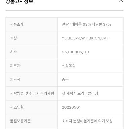
상품고시정보
제품소재
겉감 : 레이온 63% 나일론 37%
색상
YE,BE,LPK,WT,BK,GN,LMT
치수
95,100,105,110
제조자
신성통상
제조국
중국
세탁방법 및 취급시 주의사항
첫 세탁시 드라이클리닝
제조연월
20220501
품질보증기준
소비자 분쟁해결기준에 의거 보상