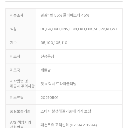
제품소재
겉감 : 면 55% 폴리에스터 45%
색상
BE,BK,DKH,DNV,LGN,LKH,LPK,MT,PP,RD,WT
치수
95,100,105,110
제조자
신성통상
제조국
베트남
세탁방법 및
첫 세탁시 드라이클리닝
취급시 주의사항
제조연월
20210501
품질보증기준
소비자 분쟁해결기준에 의거 보상
A/S 책임자와
패션포유 고객센터 (02-942-1294)
전화번호