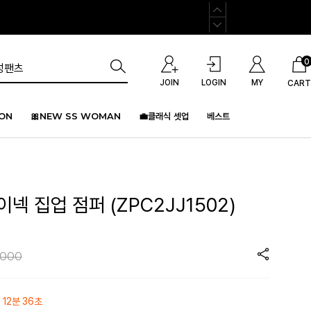
0
JOIN
LOGIN
MY
CART
ION
🎀NEW SS WOMAN
💼클래식 셋업
베스트
이넥 집업 점퍼 (ZPC2JJ1502)
,000
 12분 36초