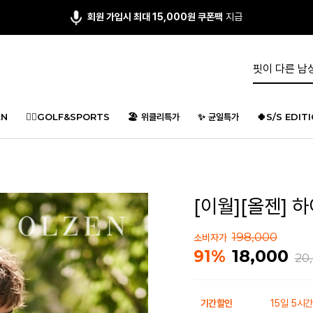
회원 가입시 최대 15,000원 쿠폰팩
지급
N
🏌️‍♂️GOLF&SPORTS
🏖️ 위클리특가
✨ 균일특가
🍀S/S EDIT
[이월][올젠] 하
198,000
소비자가
18,000
91%
20
기간할인
15일 5시간