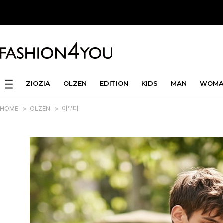
ZIOZIA
OLZEN
EDITION
KIDS
MAN
WOMA
HOME
>
OLZEN
>
아우터