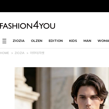
ZIOZIA
OLZEN
EDITION
KIDS
MAN
WOMA
HOME
>
ZIOZIA
>
아우터/자켓