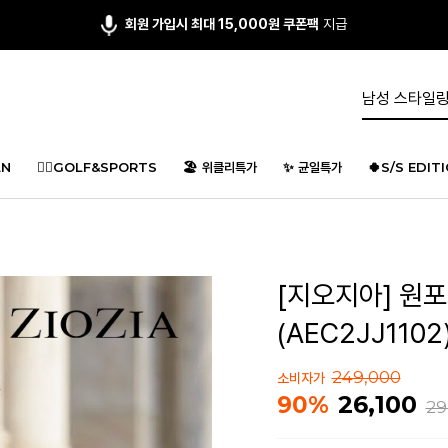
회원 가입시 최대 15,000원 쿠폰팩
지급
N
🏌️‍♂️GOLF&SPORTS
🏖️ 위클리특가
✨ 균일특가
🍀S/S EDIT
[지오지아] 원
(AEC2JJ1102
249,000
소비자가
26,100
90%
29