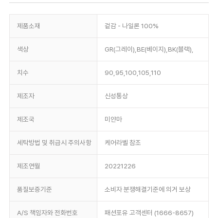
제품소재
겉감 - 나일론 100%
색상
GR(그레이),BE(베이지),BK(블랙),
치수
90,95,100,105,110
제조자
신성통상
제조국
미얀마
세탁방법 및 취급시 주의사항
케어라벨 참조
제조연월
20221226
품질보증기준
소비자 분쟁해결기준에 의거 보상
A/S 책임자와 전화번호
패션포유 고객센터 (1666-8657)