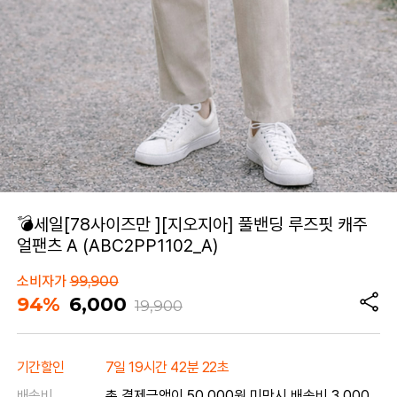
💣세일[78사이즈만 ][지오지아] 풀밴딩 루즈핏 캐주
얼팬츠 A (ABC2PP1102_A)
소비자가
99,900
94%
6,000
19,900
기간할인
7일 19시간 42분 22초
배송비
총 결제금액이 50,000원 미만시 배송비 3,000