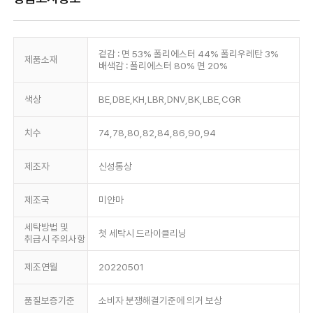
겉감 : 면 53% 폴리에스터 44% 폴리우레탄 3%
제품소재
배색감 : 폴리에스터 80% 면 20%
색상
BE,DBE,KH,LBR,DNV,BK,LBE,CGR
치수
74,78,80,82,84,86,90,94
제조자
신성통상
제조국
미얀마
세탁방법 및
첫 세탁시 드라이클리닝
취급시 주의사항
제조연월
20220501
품질보증기준
소비자 분쟁해결기준에 의거 보상