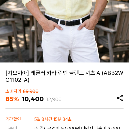
[지오지아] 레귤러 카라 린넨 블렌드 셔츠 A (ABB2W
C1102_A)
소비자가
69,900
85%
10,400
12,900
기간할인
5일 8시간 15분 34초
배송비
총 결제금액이 50,000원 미만시 배송비 3,000