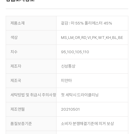
제품소재
겉감 : 마 55% 폴리에스터 45%
색상
MS,LM,OR,RD,VI,PK,WT,KH,BL,BE
치수
95,100,105,110
제조자
신성통상
제조국
미얀마
세탁방법 및 취급시 주의사항
첫 세탁시 드라이클리닝
제조연월
20210501
품질보증기준
소비자 분쟁해결기준에 의거 보상