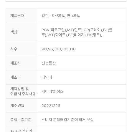
제품소재
겉감 - 마 55%, 면 45%
PGN(피코그린),MT(민트),GR(그레이),BL(블
색상
루),WT(화이트),BE(베이지),PK(핑크),
치수
90,95,100,105,110
제조자
신성통상
제조국
미얀마
세탁방법 및
케어라벨 참조
취급시 주의사항
제조연월
20221226
품질보증기준
소비자 분쟁해결기준에 의거 보상
A/S 책임자와