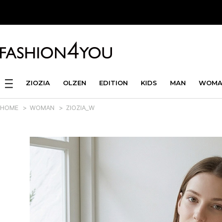
ZIOZIA
OLZEN
EDITION
KIDS
MAN
WOMA
HOME
>
WOMAN
>
ZIOZIA_W