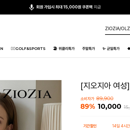
회원 가입시 최대 15,000원 쿠폰팩
지급
N
🏌️‍♂️GOLF&SPORTS
🏖️ 위클리특가
주말특가
✨ 균일특가

[지오지아 여성] 
89,900
소비자가
10,000
89%
15
기간할인
14일 4시간