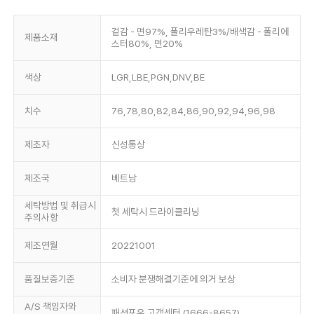
겉감 - 면97%, 폴리우레탄3%/배색감 - 폴리에
제품소재
스터80%, 면20%
색상
LGR,LBE,PGN,DNV,BE
치수
76,78,80,82,84,86,90,92,94,96,98
제조자
신성통상
제조국
베트남
세탁방법 및 취급시
첫 세탁시 드라이클리닝
주의사항
제조연월
20221001
품질보증기준
소비자 분쟁해결기준에 의거 보상
A/S 책임자와
패션포유 고객센터 (1666-8657)