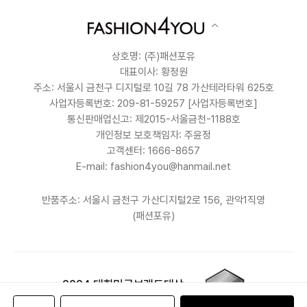
상호명: (주)패션포유
대표이사: 황정원
주소: 서울시 금천구 디지털로 10길 78 가산테라타워 625호
사업자등록번호: 209-81-59257
[사업자등록번호]
통신판매업신고: 제2015-서울금천-1188호
개인정보 보호책임자: 주윤정
고객센터: 1666-8657
E-mail: fashion4you@hanmail.net
반품주소: 서울시 금천구 가산디지털2로 156, 관악1직영
(패션포유)