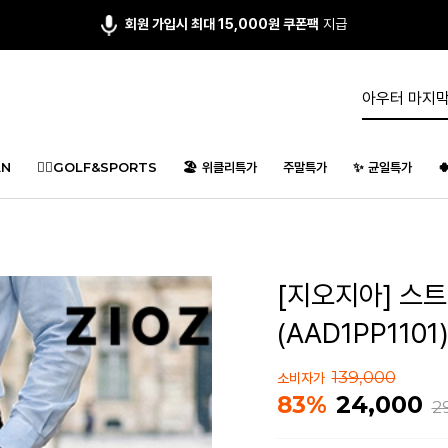
앱다운 3,000원
쿠폰 증정
N
🏌️‍♂️GOLF&SPORTS
🏖️ 위클리특가
주말특가
✨ 균일특가

[지오지아] 스트
(AAD1PP1101
139,000
소비자가
24,000
83%
2