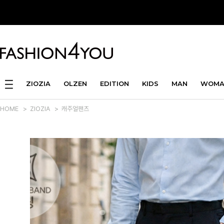
ZIOZIA
OLZEN
EDITION
KIDS
MAN
WOMA
HOME
>
ZIOZIA
>
캐주얼팬츠