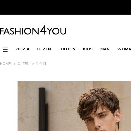
ZIOZIA
OLZEN
EDITION
KIDS
MAN
WOMA
HOME
>
OLZEN
>
아우터