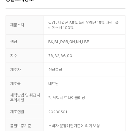
겉감 : 나일론 85% 폴리우레탄 15% 배색 : 폴
제품소재
리에스터 100%
색상
BK,BL,DGR,GN,KH,LBE
치수
78,82,86,90
제조자
신성통상
제조국
베트남
세탁방법 및 취급시
첫 세탁시 드라이클리닝
주의사항
제조연월
20230501
품질보증기준
소비자 분쟁해결기준에 의거 보상