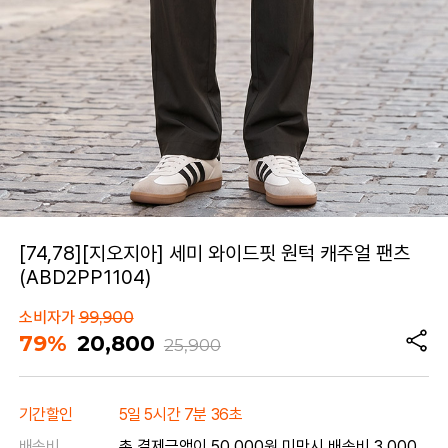
[74,78][지오지아] 세미 와이드핏 원턱 캐주얼 팬츠
(ABD2PP1104)
소비자가
99,900
79%
20,800
25,900
기간할인
5일 5시간 7분 36초
배송비
총 결제금액이 50,000원 미만시 배송비 3,000