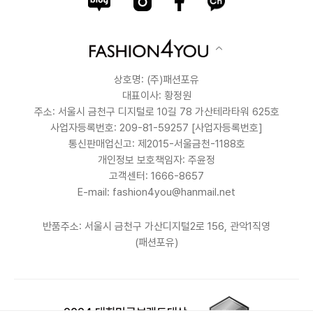
상호명: (주)패션포유
대표이사: 황정원
주소: 서울시 금천구 디지털로 10길 78 가산테라타워 625호
사업자등록번호: 209-81-59257
[사업자등록번호]
통신판매업신고: 제2015-서울금천-1188호
개인정보 보호책임자: 주윤정
고객센터: 1666-8657
E-mail: fashion4you@hanmail.net
반품주소: 서울시 금천구 가산디지털2로 156, 관악1직영
(패션포유)