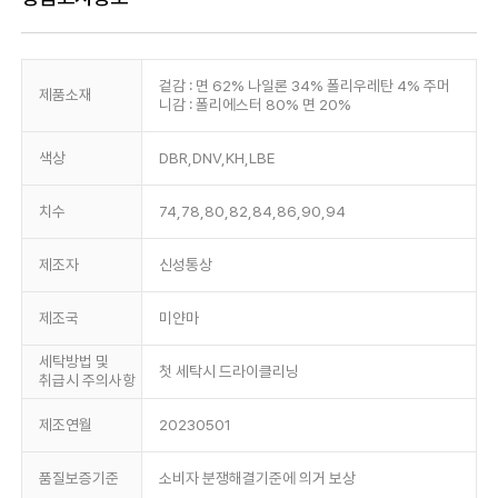
겉감 : 면 62% 나일론 34% 폴리우레탄 4% 주머
제품소재
니감 : 폴리에스터 80% 면 20%
색상
DBR,DNV,KH,LBE
치수
74,78,80,82,84,86,90,94
제조자
신성통상
제조국
미얀마
세탁방법 및
첫 세탁시 드라이클리닝
취급시 주의사항
제조연월
20230501
품질보증기준
소비자 분쟁해결기준에 의거 보상