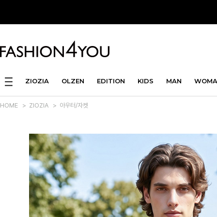
ZIOZIA
OLZEN
EDITION
KIDS
MAN
WOMA
HOME
>
ZIOZIA
>
아우터/자켓