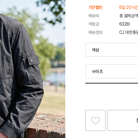
기간할인
6일 20시간
배송비
총 결제금액
적립금
632원
배송정보
CJ 대한통