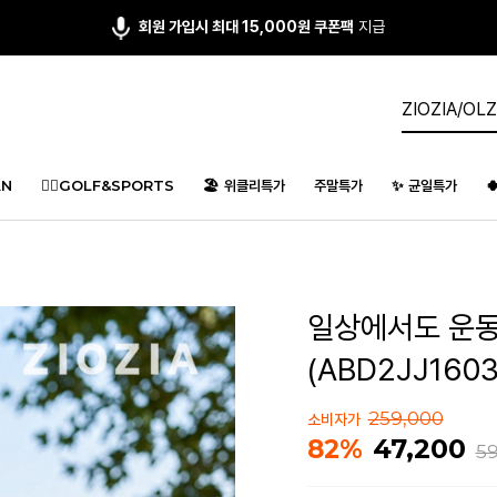
앱다운 3,000원
쿠폰 증정
N
🏌️‍♂️GOLF&SPORTS
🏖️ 위클리특가
주말특가
✨ 균일특가

일상에서도 운동
(ABD2JJ1603
259,000
소비자가
47,200
82%
59