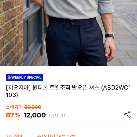
[지오지아] 원더쿨 트윌조직 반오픈 셔츠 (ABD2WC1
103)
소비자가
89,900
87%
12,000
19,900
기간할인
5일 8시간 14분 17초