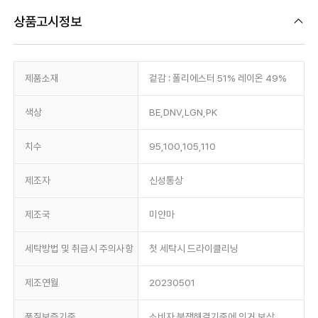
상품고시정보
제품소재
겉감 : 폴리에스터 51% 레이온 49%
색상
BE,DNV,LGN,PK
치수
95,100,105,110
제조자
신성통상
제조국
미얀마
세탁방법 및 취급시 주의사항
첫 세탁시 드라이클리닝
제조연월
20230501
품질보증기준
소비자 분쟁해결기준에 의거 보상