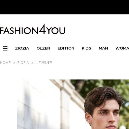
ZIOZIA
OLZEN
EDITION
KIDS
MAN
WOMA
HOME
>
ZIOZIA
>
니트/티셔츠