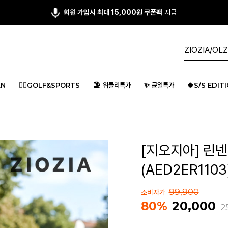
회원 가입시 최대 15,000원 쿠폰팩
지급
N
🏌️‍♂️GOLF&SPORTS
🏖️ 위클리특가
✨ 균일특가
🍀S/S EDIT
[지오지아] 린넨
(AED2ER1103
99,900
소비자가
20,000
80%
2