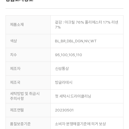
겉감 : 아크릴 76% 폴리에스터 17% 리넨
제품소재
7%
색상
BL,BR,DBL,DGN,NV,WT
치수
95,100,105,110
제조자
신성통상
제조국
방글라데시
세탁방법 및 취급시
첫 세탁시 드라이클리닝
주의사항
제조연월
20230501
품질보증기준
소비자 분쟁해결기준에 의거 보상