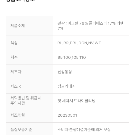
겉감 : 아크릴 76% 폴리에스터 17% 리넨
제품소재
7%
색상
BL,BR,DBL,DGN,NV,WT
치수
95,100,105,110
제조자
신성통상
제조국
방글라데시
세탁방법 및 취급시
첫 세탁시 드라이클리닝
주의사항
제조연월
20230501
품질보증기준
소비자 분쟁해결기준에 의거 보상