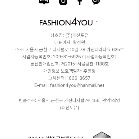
상호명: (주)패션포유
대표이사: 황정원
주소: 서울시 금천구 디지털로 10길 78 가산테라타워 625호
사업자등록번호: 209-81-59257
[사업자등록번호]
통신판매업신고: 제2015-서울금천-1188호
개인정보 보호책임자: 주윤정
고객센터: 1666-8657
E-mail: fashion4you@hanmail.net
반품주소: 서울시 금천구 가산디지털2로 156, 관악1직영
(패션포유)