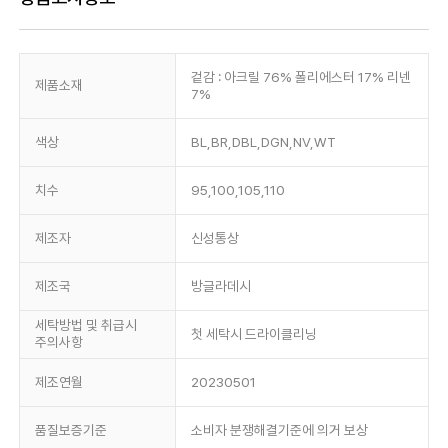
겉감 : 아크릴 76% 폴리에스터 17% 리넨
제품소재
7%
색상
BL,BR,DBL,DGN,NV,WT
치수
95,100,105,110
제조자
신성통상
제조국
방글라데시
세탁방법 및 취급시
첫 세탁시 드라이클리닝
주의사항
제조연월
20230501
품질보증기준
소비자 분쟁해결기준에 의거 보상