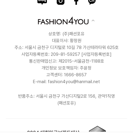
상호명: (주)패션포유
대표이사: 황정원
주소: 서울시 금천구 디지털로 10길 78 가산테라타워 625호
사업자등록번호: 209-81-59257
[사업자등록번호]
통신판매업신고: 제2015-서울금천-1188호
개인정보 보호책임자: 주윤정
고객센터: 1666-8657
E-mail: fashion4you@hanmail.net
반품주소: 서울시 금천구 가산디지털2로 156, 관악1직영
(패션포유)