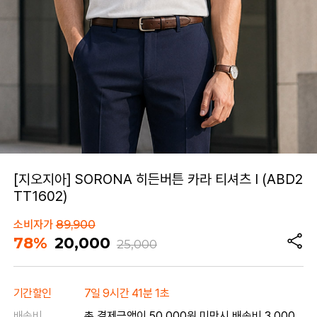
[지오지아] SORONA 히든버튼 카라 티셔츠 I (ABD2
TT1602)
소비자가
89,900
78%
20,000
25,000
기간할인
7일 9시간 41분 1초
배송비
총 결제금액이 50,000원 미만시 배송비 3,000