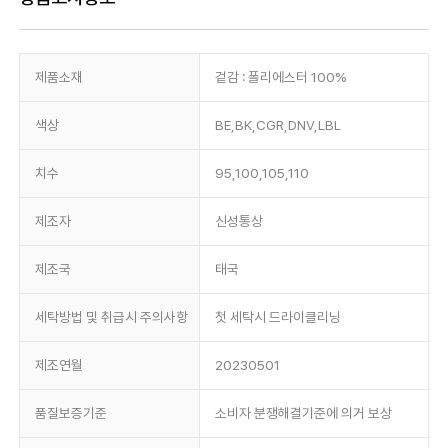
제품소재
겉감 : 폴리에스터 100%
색상
BE,BK,CGR,DNV,LBL
치수
95,100,105,110
제조자
신성통상
제조국
태국
세탁방법 및 취급시 주의사항
첫 세탁시 드라이클리닝
제조연월
20230501
품질보증기준
소비자 분쟁해결기준에 의거 보상