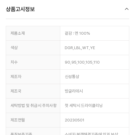
상품고시정보
제품소재
겉감 : 면 100%
색상
DGR,LBL,WT,YE
치수
90,95,100,105,110
제조자
신성통상
제조국
방글라데시
세탁방법 및 취급시 주의사항
첫 세탁시 드라이클리닝
제조연월
20230501
품질보증기준
소비자 분쟁해결기준에 의거 보상