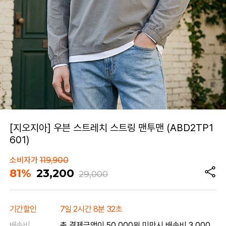
[지오지아] 우븐 스트레치 스트링 맨투맨 (ABD2TP1
601)
소비자가
119,900
81%
23,200
29,000
기간할인
7일 2시간 8분 32초
배송비
총 결제금액이 50,000원 미만시 배송비 3,000