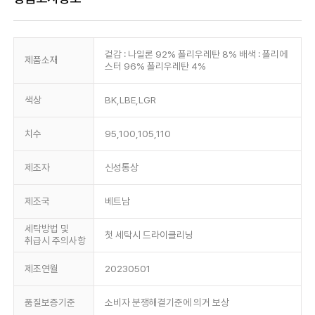
겉감 : 나일론 92% 폴리우레탄 8% 배색 : 폴리에
제품소재
스터 96% 폴리우레탄 4%
색상
BK,LBE,LGR
치수
95,100,105,110
제조자
신성통상
제조국
베트남
세탁방법 및
첫 세탁시 드라이클리닝
취급시 주의사항
제조연월
20230501
품질보증기준
소비자 분쟁해결기준에 의거 보상