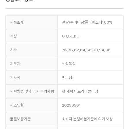
제품소재
겉감/주머니감:폴리에스터100%
색상
GR,BL,BE
치수
76,78,82,84,86,90,94,98
제조자
신성통상
제조국
베트남
세탁방법 및 취급시 주의사항
첫 세탁시 드라이클리닝
제조연월
20230501
품질보증기준
소비자 분쟁해결기준에 의거 보상