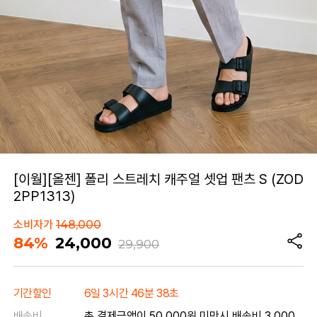
[이월][올젠] 폴리 스트레치 캐주얼 셋업 팬츠 S (ZOD
2PP1313)
소비자가
148,000
84%
24,000
29,900
기간할인
6일 3시간 46분 38초
배송비
총 결제금액이 50,000원 미만시 배송비 3,000