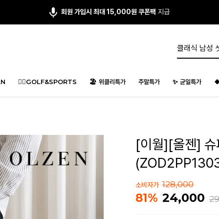
회원 가입시 최대 15,000원 쿠폰팩
지급
N
🏌️‍♂️GOLF&SPORTS
🏖️ 위클리특가
주말특가
✨ 균일특가

[이월][올젠]
(ZOD2PP1303
128,000
소비자가
24,000
81%
29