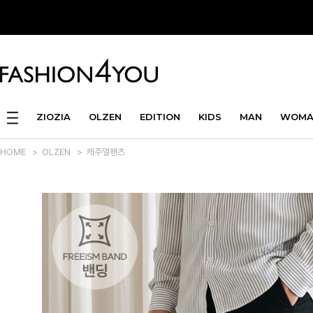
ZIOZIA
OLZEN
EDITION
KIDS
MAN
WOMA
HOME
>
OLZEN
>
캐주얼팬츠