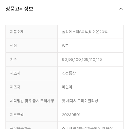
상품고시정보
제품소재
폴리에스터80%,레이온20%
색상
WT
치수
90,95,100,105,110,115
제조자
신성통상
제조국
미얀마
세탁방법 및 취급시 주의사항
첫 세탁시 드라이클리닝
제조연월
20230501
품질보증기준
소비자 분쟁해결기준에 의거 보상