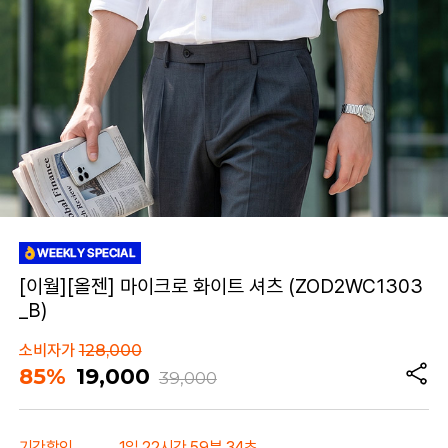
[이월][올젠] 마이크로 화이트 셔츠 (ZOD2WC1303
_B)
소비자가
128,000
85%
19,000
39,000
기간할인
1일 22시간 59분 34초