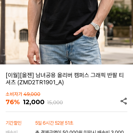
[이월][올젠] 남녀공용 올리버 캠퍼스 그래픽 반팔 티
셔츠 (ZMD2TR1901_A)
소비자가
49,000
76%
12,000
15,000
기간할인
5일 6시간 52분 51초
배송비
총 결제금액이 50,000원 미만시 배송비 3,000