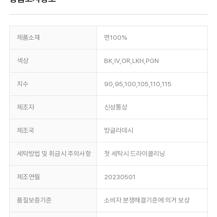
제품소재
면100%
색상
BK,IV,OR,LKH,PGN
치수
90,95,100,105,110,115
제조자
신성통상
제조국
방글라데시
세탁방법 및 취급시 주의사항
첫 세탁시 드라이클리닝
제조연월
20230501
품질보증기준
소비자 분쟁해결기준에 의거 보상