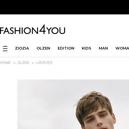
ZIOZIA
OLZEN
EDITION
KIDS
MAN
WOMA
HOME
>
OLZEN
>
니트/티셔츠