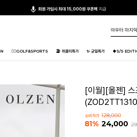
회원 가입시 최대 15,000원 쿠폰팩
지급
N
🏌️‍♂️GOLF&SPORTS
🏖️ 위클리특가
✨ 균일특가
🍀S/S EDIT
[이월][올젠] 
(ZOD2TT1310
128,000
소비자가
24,000
81%
29