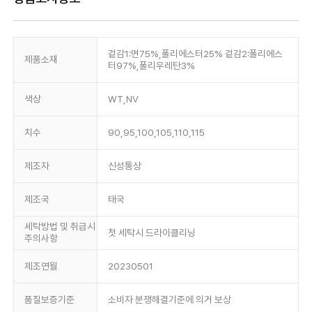
겉감1:면75%,폴리에스터25% 겉감2:폴리에스
제품소재
터97%,폴리우레탄3%
색상
WT,NV
치수
90,95,100,105,110,115
제조자
신성통상
제조국
태국
세탁방법 및 취급시
첫 세탁시 드라이클리닝
주의사항
제조연월
20230501
품질보증기준
소비자 분쟁해결기준에 의거 보상