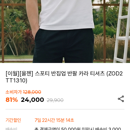
[이월][올젠] 스포티 반집업 반팔 카라 티셔츠 (ZOD2
TT1310)
소비자가
128,000
81%
24,000
29,900
기간할인
7일 22시간 15분 14초
배송비
총 결제금액이 50,000원 미만시 배송비 3,000