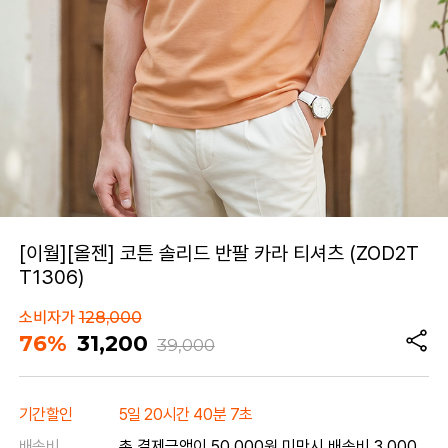
[이월][올젠] 코튼 솔리드 반팔 카라 티셔츠 (ZOD2T
T1306)
소비자가
128,000
76%
31,200
39,000
기간할인
5일 20시간 40분 7초
배송비
총 결제금액이 50,000원 미만시 배송비 3,000