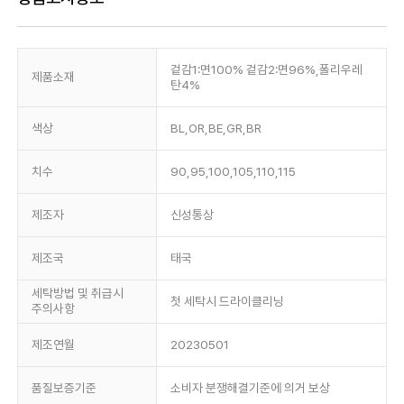
겉감1:면100% 겉감2:면96%,폴리우레
제품소재
탄4%
색상
BL,OR,BE,GR,BR
치수
90,95,100,105,110,115
제조자
신성통상
제조국
태국
세탁방법 및 취급시
첫 세탁시 드라이클리닝
주의사항
제조연월
20230501
품질보증기준
소비자 분쟁해결기준에 의거 보상