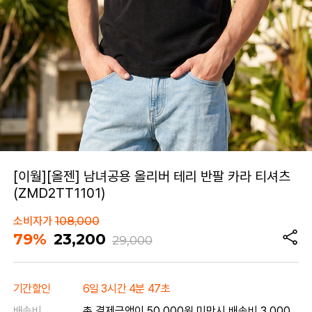
[이월][올젠] 남녀공용 올리버 테리 반팔 카라 티셔츠
(ZMD2TT1101)
소비자가
108,000
79%
23,200
29,000
기간할인
6일 3시간 4분 47초
배송비
총 결제금액이 50,000원 미만시 배송비 3,000