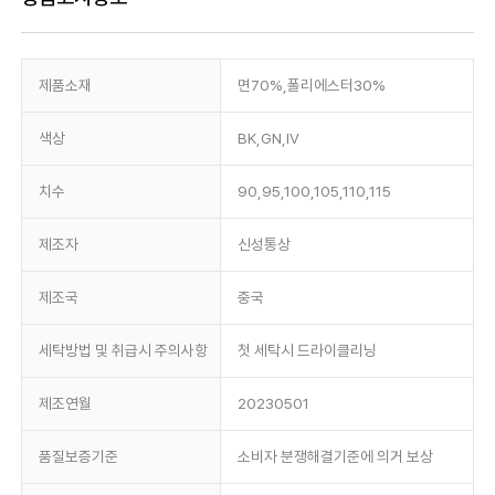
제품소재
면70%,폴리에스터30%
색상
BK,GN,IV
치수
90,95,100,105,110,115
제조자
신성통상
제조국
중국
세탁방법 및 취급시 주의사항
첫 세탁시 드라이클리닝
제조연월
20230501
품질보증기준
소비자 분쟁해결기준에 의거 보상