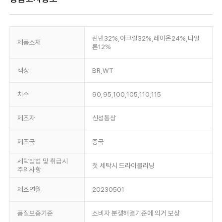
린넨32%,아크릴32%,레이온24%,나일
제품소재
론12%
색상
BR,WT
치수
90,95,100,105,110,115
제조자
신성통상
제조국
중국
세탁방법 및 취급시
첫 세탁시 드라이클리닝
주의사항
제조연월
20230501
품질보증기준
소비자 분쟁해결기준에 의거 보상